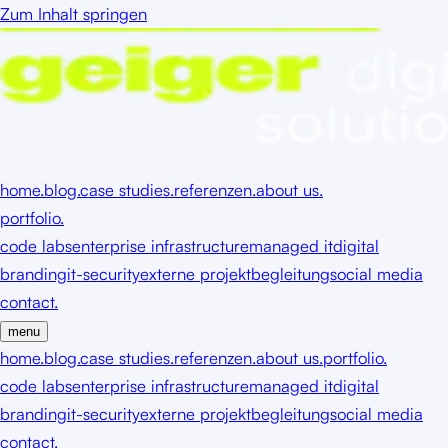
Zum Inhalt springen
home.
blog.
case studies.
referenzen.
about us.
portfolio.
code labs
enterprise infrastructure
managed it
digital
branding
it-security
externe projektbegleitung
social media
contact.
menu
home.
blog.
case studies.
referenzen.
about us.
portfolio.
code labs
enterprise infrastructure
managed it
digital
branding
it-security
externe projektbegleitung
social media
contact.