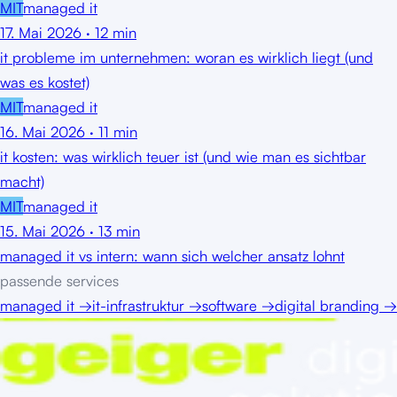
MIT
managed it
17. Mai 2026
·
12
min
it probleme im unternehmen: woran es wirklich liegt (und
was es kostet)
MIT
managed it
16. Mai 2026
·
11
min
it kosten: was wirklich teuer ist (und wie man es sichtbar
macht)
MIT
managed it
15. Mai 2026
·
13
min
managed it vs intern: wann sich welcher ansatz lohnt
passende services
managed it
→
it-infrastruktur
→
software
→
digital branding
→