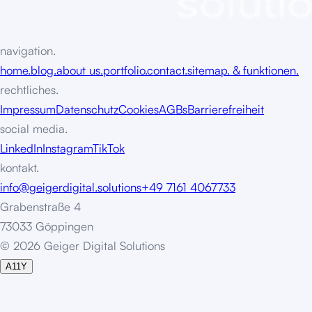
navigation.
home.
blog.
about us.
portfolio.
contact.
sitemap. & funktionen.
rechtliches.
Impressum
Datenschutz
Cookies
AGBs
Barrierefreiheit
social media.
LinkedIn
Instagram
TikTok
kontakt.
info@geigerdigital.solutions
+49 7161 4067733
Grabenstraße 4
73033 Göppingen
©
2
0
2
6
G
e
i
g
e
r
D
i
g
i
t
a
l
S
o
l
u
t
i
o
n
s
A11Y