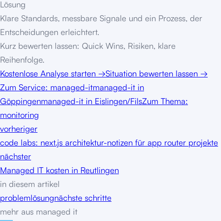
Lösung
Klare Standards, messbare Signale und ein Prozess, der
Entscheidungen erleichtert.
Kurz bewerten lassen: Quick Wins, Risiken, klare
Reihenfolge.
Kostenlose Analyse starten
→
Situation bewerten lassen
→
Zum Service:
managed-it
managed-it in
Göppingen
managed-it in Eislingen/Fils
Zum Thema:
monitoring
vorheriger
code labs: next.js architektur-notizen für app router projekte
nächster
Managed IT kosten in Reutlingen
in diesem artikel
problem
lösung
nächste schritte
mehr aus
managed it