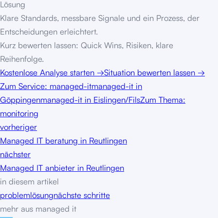
Lösung
Klare Standards, messbare Signale und ein Prozess, der
Entscheidungen erleichtert.
Kurz bewerten lassen: Quick Wins, Risiken, klare
Reihenfolge.
Kostenlose Analyse starten
→
Situation bewerten lassen
→
Zum Service:
managed-it
managed-it in
Göppingen
managed-it in Eislingen/Fils
Zum Thema:
monitoring
vorheriger
Managed IT beratung in Reutlingen
nächster
Managed IT anbieter in Reutlingen
in diesem artikel
problem
lösung
nächste schritte
mehr aus
managed it