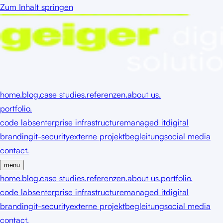
Zum Inhalt springen
home.
blog.
case studies.
referenzen.
about us.
portfolio.
code labs
enterprise infrastructure
managed it
digital
branding
it-security
externe projektbegleitung
social media
contact.
menu
home.
blog.
case studies.
referenzen.
about us.
portfolio.
code labs
enterprise infrastructure
managed it
digital
branding
it-security
externe projektbegleitung
social media
contact.