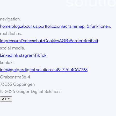
navigation.
home.
blog.
about us.
portfolio.
contact.
sitemap. & funktionen.
rechtliches.
Impressum
Datenschutz
Cookies
AGBs
Barrierefreiheit
social media.
LinkedIn
Instagram
TikTok
kontakt.
info@geigerdigital.solutions
+49 7161 4067733
Grabenstraße 4
73033 Göppingen
©
2
0
2
6
G
e
i
g
e
r
D
i
g
i
t
a
l
S
o
l
u
t
i
o
n
s
A11Y