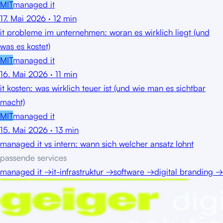
MIT
managed it
17. Mai 2026
·
12
min
it probleme im unternehmen: woran es wirklich liegt (und
was es kostet)
MIT
managed it
16. Mai 2026
·
11
min
it kosten: was wirklich teuer ist (und wie man es sichtbar
macht)
MIT
managed it
15. Mai 2026
·
13
min
managed it vs intern: wann sich welcher ansatz lohnt
passende services
managed it
→
it-infrastruktur
→
software
→
digital branding
→