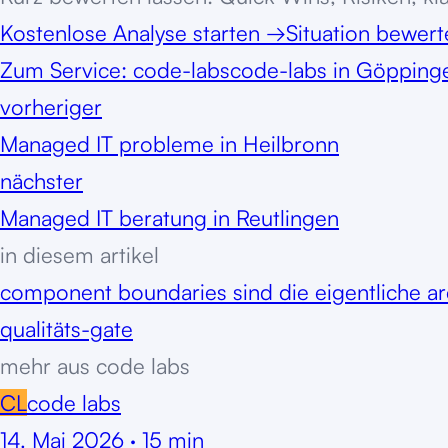
Kostenlose Analyse starten
→
Situation bewer
Zum Service:
code-labs
code-labs in Göpping
vorheriger
Managed IT probleme in Heilbronn
nächster
Managed IT beratung in Reutlingen
in diesem artikel
component boundaries sind die eigentliche ar
qualitäts-gate
mehr aus
code labs
CL
code labs
14. Mai 2026
·
15
min