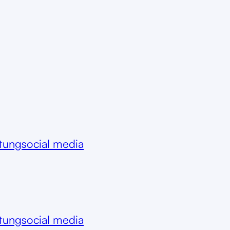
itung
social media
itung
social media