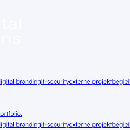
igital branding
it-security
externe projektbegle
ortfolio.
igital branding
it-security
externe projektbegle