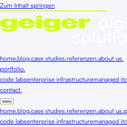
Zum Inhalt springen
home.
blog.
case studies.
referenzen.
about us.
portfolio.
code labs
enterprise infrastructure
managed it
d
contact.
menu
home.
blog.
case studies.
referenzen.
about us.
p
code labs
enterprise infrastructure
managed it
d