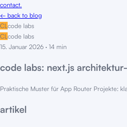
contact.
← back to blog
CL
code labs
CL
code labs
15. Januar 2026
·
14
min
code labs: next.js architektur
Praktische Muster für App Router Projekte: kla
artikel