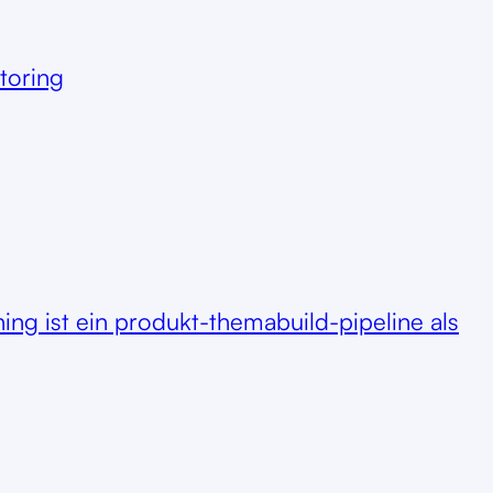
toring
hing ist ein produkt-thema
build-pipeline als