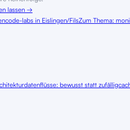
ten lassen
→
en
code-labs in Eislingen/Fils
Zum Thema: moni
chitektur
datenflüsse: bewusst statt zufällig
cac