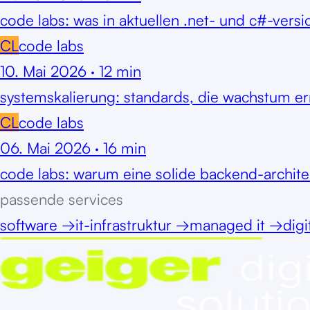
code labs: was in aktuellen .net- und c#-versio
CL
code labs
10. Mai 2026
·
12
min
systemskalierung: standards, die wachstum e
CL
code labs
06. Mai 2026
·
16
min
code labs: warum eine solide backend-archite
passende services
software
→
it-infrastruktur
→
managed it
→
digi