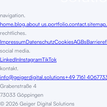
navigation.
home.
blog.
about us.
portfolio.
contact.
sitemap.
rechtliches.
Impressum
Datenschutz
Cookies
AGBs
Barrieref
social media.
LinkedIn
Instagram
TikTok
kontakt.
info@geigerdigital.solutions
+49 7161 406773
Grabenstraße 4
73033 Göppingen
©
2
0
2
6
G
e
i
g
e
r
D
i
g
i
t
a
l
S
o
l
u
t
i
o
n
s