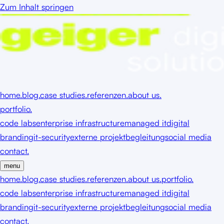
Zum Inhalt springen
home.
blog.
case studies.
referenzen.
about us.
portfolio.
code labs
enterprise infrastructure
managed it
digital
branding
it-security
externe projektbegleitung
social media
contact.
menu
home.
blog.
case studies.
referenzen.
about us.
portfolio.
code labs
enterprise infrastructure
managed it
digital
branding
it-security
externe projektbegleitung
social media
contact.