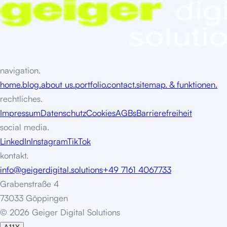
navigation.
home.
blog.
about us.
portfolio.
contact.
sitemap. & funktionen.
rechtliches.
Impressum
Datenschutz
Cookies
AGBs
Barrierefreiheit
social media.
LinkedIn
Instagram
TikTok
kontakt.
info@geigerdigital.solutions
+49 7161 4067733
Grabenstraße 4
73033 Göppingen
©
2
0
2
6
G
e
i
g
e
r
D
i
g
i
t
a
l
S
o
l
u
t
i
o
n
s