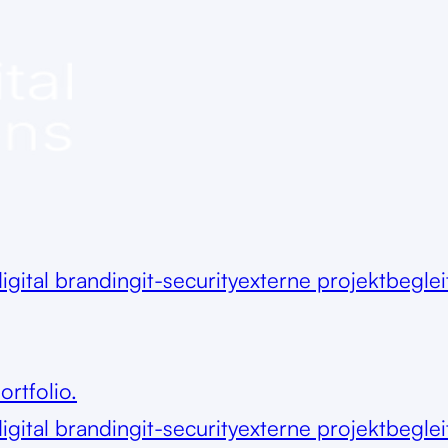
igital branding
it-security
externe projektbegle
ortfolio.
igital branding
it-security
externe projektbegle