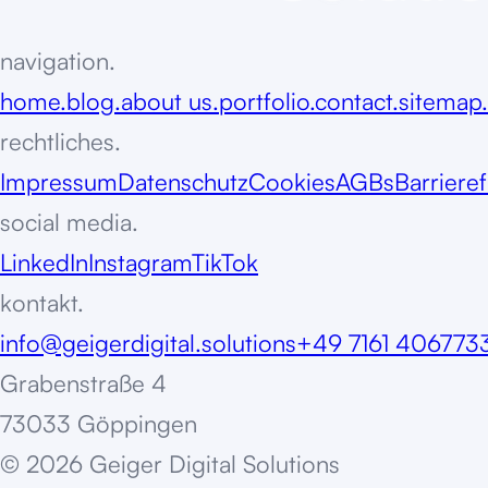
navigation.
home.
blog.
about us.
portfolio.
contact.
sitemap.
rechtliches.
Impressum
Datenschutz
Cookies
AGBs
Barrieref
social media.
LinkedIn
Instagram
TikTok
kontakt.
info@geigerdigital.solutions
+49 7161 406773
Grabenstraße 4
73033 Göppingen
©
2
0
2
6
G
e
i
g
e
r
D
i
g
i
t
a
l
S
o
l
u
t
i
o
n
s