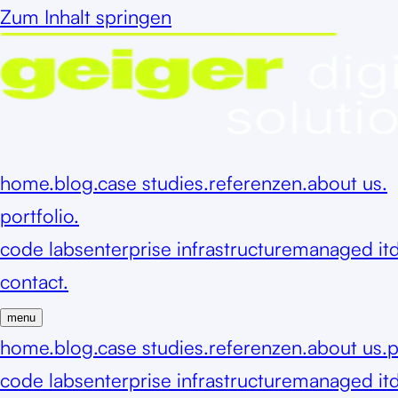
Zum Inhalt springen
home.
blog.
case studies.
referenzen.
about us.
portfolio.
code labs
enterprise infrastructure
managed it
d
contact.
menu
home.
blog.
case studies.
referenzen.
about us.
p
code labs
enterprise infrastructure
managed it
d