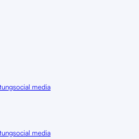
itung
social media
itung
social media