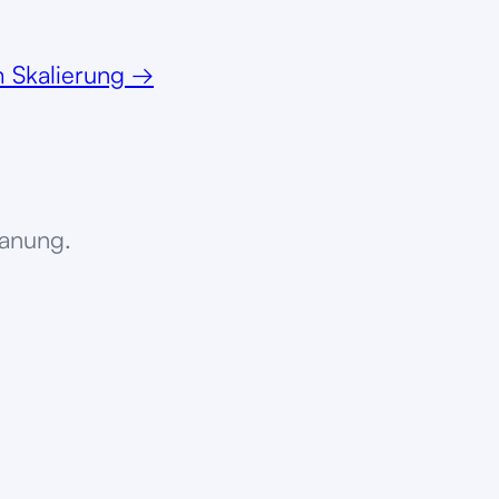
 Skalierung
→
lanung.