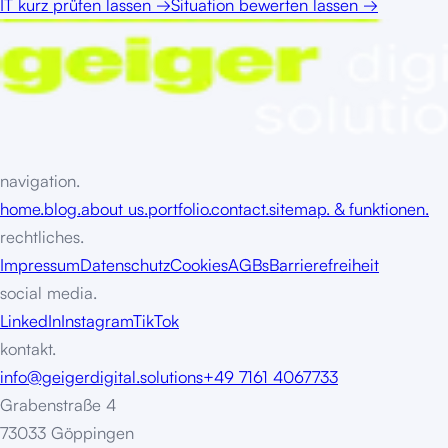
IT kurz prüfen lassen
→
Situation bewerten lassen
→
navigation.
home.
blog.
about us.
portfolio.
contact.
sitemap. & funktionen.
rechtliches.
Impressum
Datenschutz
Cookies
AGBs
Barrierefreiheit
social media.
LinkedIn
Instagram
TikTok
kontakt.
info@geigerdigital.solutions
+49 7161 4067733
Grabenstraße 4
73033 Göppingen