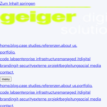
Zum Inhalt springen
home.
blog.
case studies.
referenzen.
about us.
portfolio.
code labs
enterprise infrastructure
managed it
digital
branding
it-security
externe projektbegleitung
social media
contact.
menu
home.
blog.
case studies.
referenzen.
about us.
portfolio.
code labs
enterprise infrastructure
managed it
digital
branding
it-security
externe projektbegleitung
social media
contact.