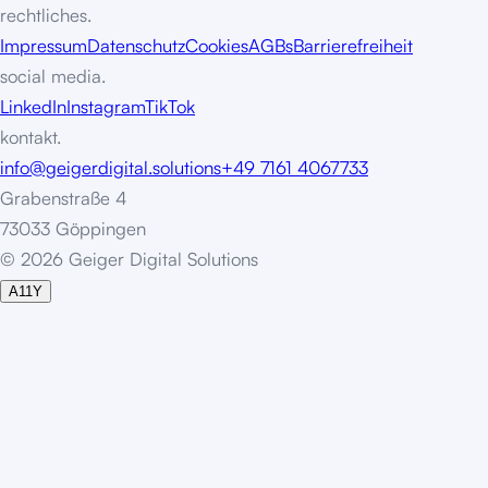
rechtliches.
Impressum
Datenschutz
Cookies
AGBs
Barrierefreiheit
social media.
LinkedIn
Instagram
TikTok
kontakt.
info@geigerdigital.solutions
+49 7161 4067733
Grabenstraße 4
73033 Göppingen
©
2
0
2
6
G
e
i
g
e
r
D
i
g
i
t
a
l
S
o
l
u
t
i
o
n
s
A11Y