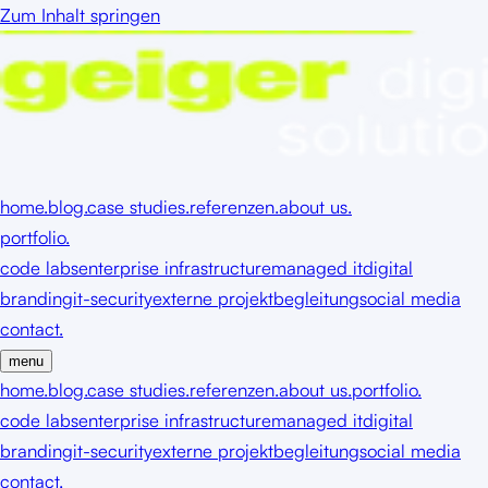
Zum Inhalt springen
home.
blog.
case studies.
referenzen.
about us.
portfolio.
code labs
enterprise infrastructure
managed it
digital
branding
it-security
externe projektbegleitung
social media
contact.
menu
home.
blog.
case studies.
referenzen.
about us.
portfolio.
code labs
enterprise infrastructure
managed it
digital
branding
it-security
externe projektbegleitung
social media
contact.