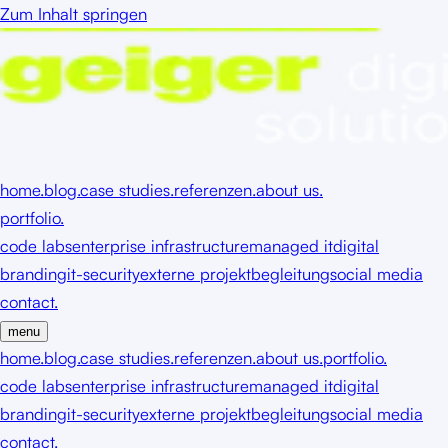
Zum Inhalt springen
home.
blog.
case studies.
referenzen.
about us.
portfolio.
code labs
enterprise infrastructure
managed it
digital
branding
it-security
externe projektbegleitung
social media
contact.
menu
home.
blog.
case studies.
referenzen.
about us.
portfolio.
code labs
enterprise infrastructure
managed it
digital
branding
it-security
externe projektbegleitung
social media
contact.