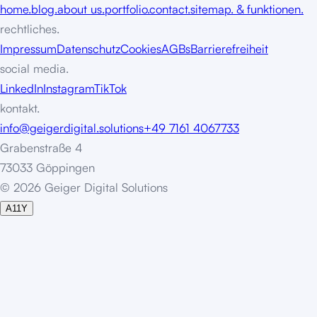
home.
blog.
about us.
portfolio.
contact.
sitemap. & funktionen.
rechtliches.
Impressum
Datenschutz
Cookies
AGBs
Barrierefreiheit
social media.
LinkedIn
Instagram
TikTok
kontakt.
info@geigerdigital.solutions
+49 7161 4067733
Grabenstraße 4
73033 Göppingen
©
2
0
2
6
G
e
i
g
e
r
D
i
g
i
t
a
l
S
o
l
u
t
i
o
n
s
A11Y