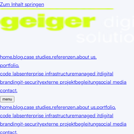
Zum Inhalt springen
home.
blog.
case studies.
referenzen.
about us.
portfolio.
code labs
enterprise infrastructure
managed it
digital
branding
it-security
externe projektbegleitung
social media
contact.
menu
home.
blog.
case studies.
referenzen.
about us.
portfolio.
code labs
enterprise infrastructure
managed it
digital
branding
it-security
externe projektbegleitung
social media
contact.