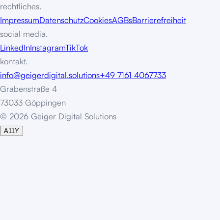
rechtliches.
Impressum
Datenschutz
Cookies
AGBs
Barrierefreiheit
social media.
LinkedIn
Instagram
TikTok
kontakt.
info@geigerdigital.solutions
+49 7161 4067733
Grabenstraße 4
73033 Göppingen
©
2
0
2
6
G
e
i
g
e
r
D
i
g
i
t
a
l
S
o
l
u
t
i
o
n
s
A11Y