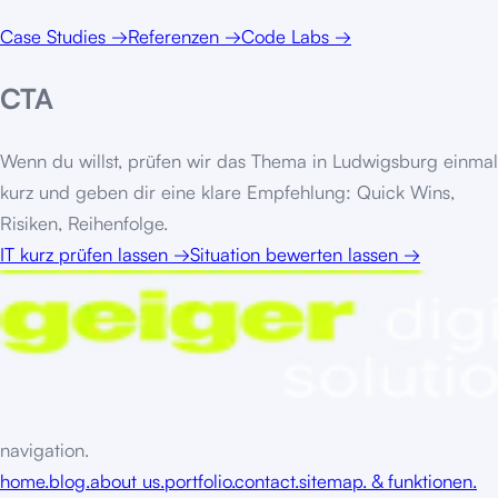
Case Studies
→
Referenzen
→
Code Labs
→
CTA
Wenn du willst, prüfen wir das Thema in
Ludwigsburg
einmal
kurz und geben dir eine klare Empfehlung: Quick Wins,
Risiken, Reihenfolge.
IT kurz prüfen lassen
→
Situation bewerten lassen
→
navigation.
home.
blog.
about us.
portfolio.
contact.
sitemap. & funktionen.