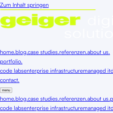
Zum Inhalt springen
home.
blog.
case studies.
referenzen.
about us.
portfolio.
code labs
enterprise infrastructure
managed it
d
contact.
menu
home.
blog.
case studies.
referenzen.
about us.
p
code labs
enterprise infrastructure
managed it
d