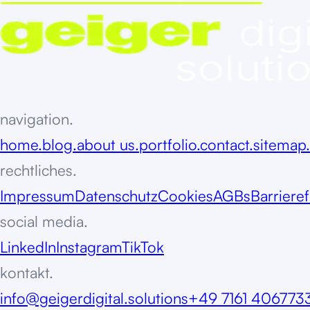
navigation.
home.
blog.
about us.
portfolio.
contact.
sitemap.
rechtliches.
Impressum
Datenschutz
Cookies
AGBs
Barrieref
social media.
LinkedIn
Instagram
TikTok
kontakt.
info@geigerdigital.solutions
+49 7161 406773