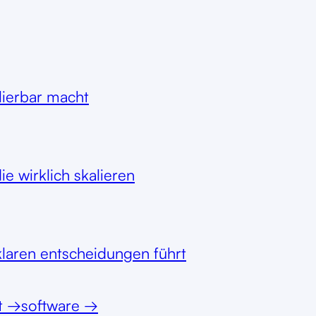
alierbar macht
e wirklich skalieren
klaren entscheidungen führt
t
→
software
→