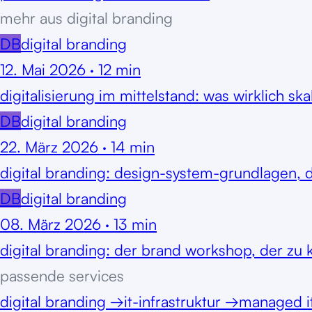
mehr aus
digital branding
DB
digital branding
12. Mai 2026
·
12
min
digitalisierung im mittelstand: was wirklich sk
DB
digital branding
22. März 2026
·
14
min
digital branding: design-system-grundlagen, di
DB
digital branding
08. März 2026
·
13
min
digital branding: der brand workshop, der zu 
passende services
digital branding
→
it-infrastruktur
→
managed i