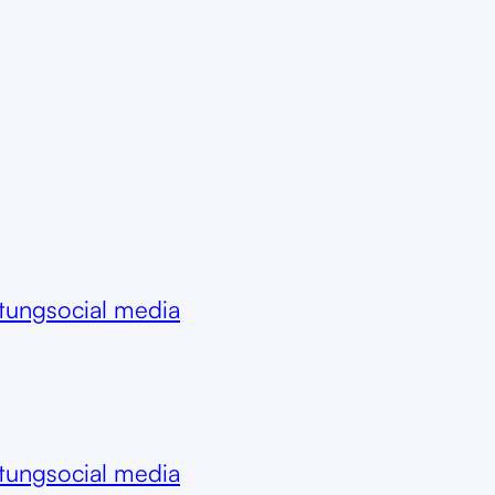
itung
social media
itung
social media