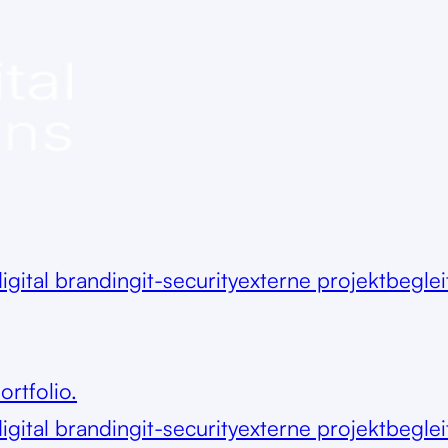
igital branding
it-security
externe projektbegle
ortfolio.
igital branding
it-security
externe projektbegle