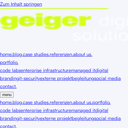
Zum Inhalt springen
home.
blog.
case studies.
referenzen.
about us.
portfolio.
code labs
enterprise infrastructure
managed it
digital
branding
it-security
externe projektbegleitung
social media
contact.
menu
home.
blog.
case studies.
referenzen.
about us.
portfolio.
code labs
enterprise infrastructure
managed it
digital
branding
it-security
externe projektbegleitung
social media
contact.