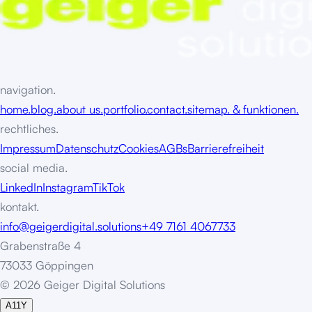
navigation.
home.
blog.
about us.
portfolio.
contact.
sitemap. & funktionen.
rechtliches.
Impressum
Datenschutz
Cookies
AGBs
Barrierefreiheit
social media.
LinkedIn
Instagram
TikTok
kontakt.
info@geigerdigital.solutions
+49 7161 4067733
Grabenstraße 4
73033 Göppingen
©
2
0
2
6
G
e
i
g
e
r
D
i
g
i
t
a
l
S
o
l
u
t
i
o
n
s
A11Y