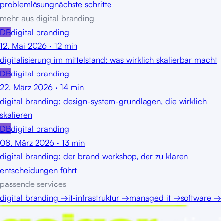
problem
lösung
nächste schritte
mehr aus
digital branding
DB
digital branding
12. Mai 2026
·
12
min
digitalisierung im mittelstand: was wirklich skalierbar macht
DB
digital branding
22. März 2026
·
14
min
digital branding: design-system-grundlagen, die wirklich
skalieren
DB
digital branding
08. März 2026
·
13
min
digital branding: der brand workshop, der zu klaren
entscheidungen führt
passende services
digital branding
→
it-infrastruktur
→
managed it
→
software
→