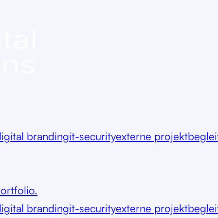
igital branding
it-security
externe projektbegle
ortfolio.
igital branding
it-security
externe projektbegle