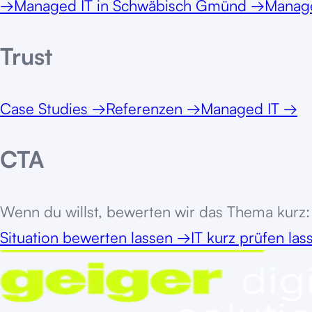
→
Managed IT
in
Schwäbisch Gmünd
→
Manage
Trust
Case Studies
→
Referenzen
→
Managed IT
→
CTA
Wenn du willst, bewerten wir das Thema kurz: 
Situation bewerten lassen
→
IT kurz prüfen la