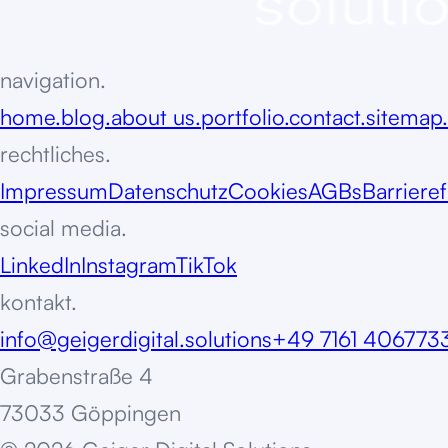
navigation.
home.
blog.
about us.
portfolio.
contact.
sitemap.
rechtliches.
Impressum
Datenschutz
Cookies
AGBs
Barrieref
social media.
LinkedIn
Instagram
TikTok
kontakt.
info@geigerdigital.solutions
+49 7161 406773
Grabenstraße 4
73033 Göppingen