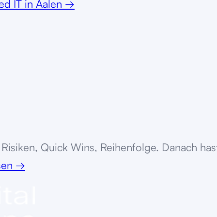
d IT
in
Aalen
→
Risiken, Quick Wins, Reihenfolge. Danach hast
ssen
→