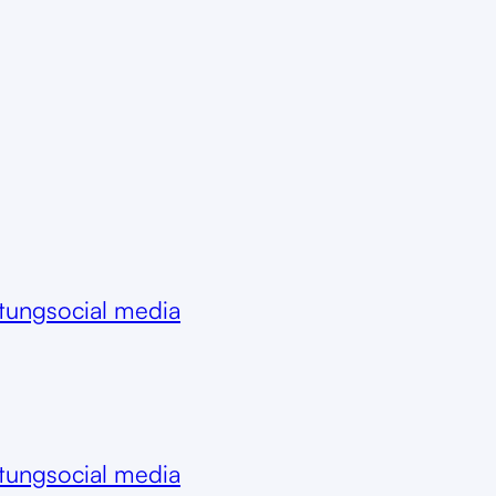
itung
social media
itung
social media