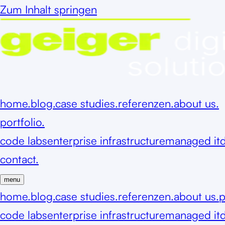
Zum Inhalt springen
home.
blog.
case studies.
referenzen.
about us.
portfolio.
code labs
enterprise infrastructure
managed it
d
contact.
menu
home.
blog.
case studies.
referenzen.
about us.
p
code labs
enterprise infrastructure
managed it
d