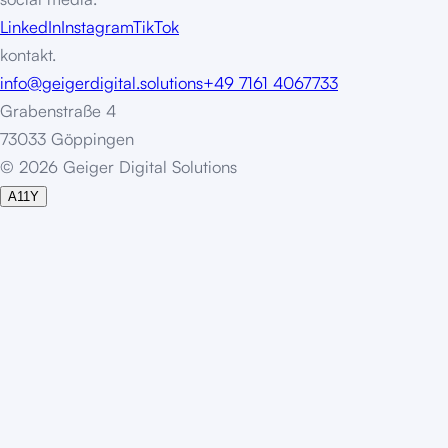
LinkedIn
Instagram
TikTok
kontakt.
info@geigerdigital.solutions
+49 7161 4067733
Grabenstraße 4
73033 Göppingen
©
2
0
2
6
G
e
i
g
e
r
D
i
g
i
t
a
l
S
o
l
u
t
i
o
n
s
A11Y