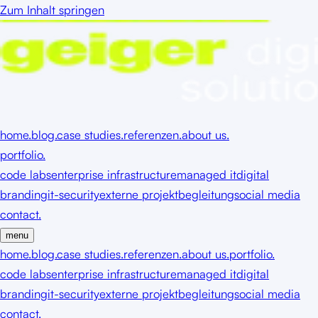
Zum Inhalt springen
home.
blog.
case studies.
referenzen.
about us.
portfolio.
code labs
enterprise infrastructure
managed it
digital
branding
it-security
externe projektbegleitung
social media
contact.
menu
home.
blog.
case studies.
referenzen.
about us.
portfolio.
code labs
enterprise infrastructure
managed it
digital
branding
it-security
externe projektbegleitung
social media
contact.