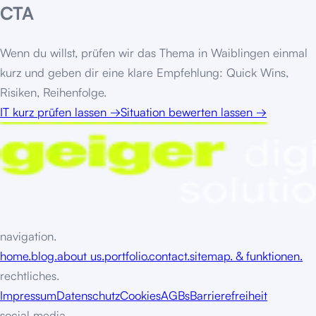
CTA
Wenn du willst, prüfen wir das Thema in
Waiblingen
einmal
kurz und geben dir eine klare Empfehlung: Quick Wins,
Risiken, Reihenfolge.
IT kurz prüfen lassen
→
Situation bewerten lassen
→
navigation.
home.
blog.
about us.
portfolio.
contact.
sitemap. & funktionen.
rechtliches.
Impressum
Datenschutz
Cookies
AGBs
Barrierefreiheit
social media.