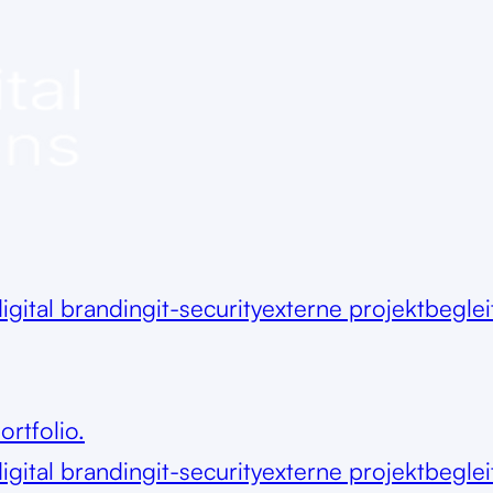
igital branding
it-security
externe projektbegle
ortfolio.
igital branding
it-security
externe projektbegle