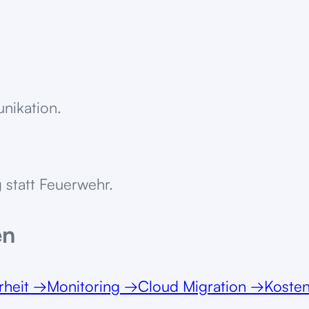
unikation.
 statt Feuerwehr.
en
rheit
→
Monitoring
→
Cloud Migration
→
Koste