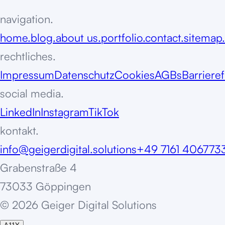
navigation.
home.
blog.
about us.
portfolio.
contact.
sitemap.
rechtliches.
Impressum
Datenschutz
Cookies
AGBs
Barrieref
social media.
LinkedIn
Instagram
TikTok
kontakt.
info@geigerdigital.solutions
+49 7161 406773
Grabenstraße 4
73033 Göppingen
©
2
0
2
6
G
e
i
g
e
r
D
i
g
i
t
a
l
S
o
l
u
t
i
o
n
s