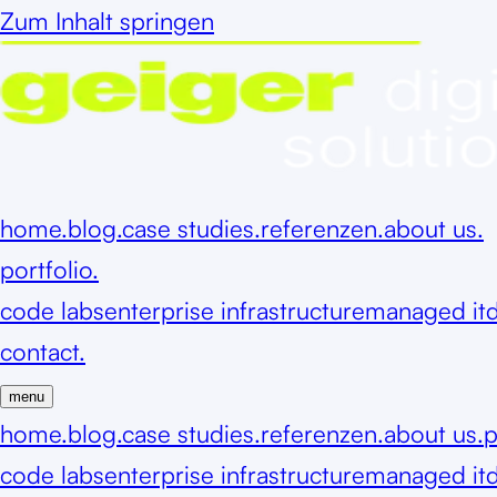
Zum Inhalt springen
home.
blog.
case studies.
referenzen.
about us.
portfolio.
code labs
enterprise infrastructure
managed it
d
contact.
menu
home.
blog.
case studies.
referenzen.
about us.
p
code labs
enterprise infrastructure
managed it
d