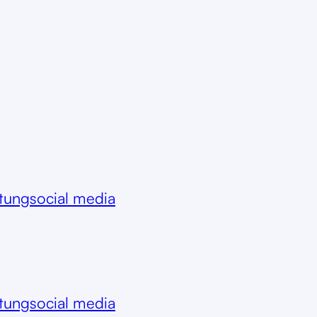
itung
social media
itung
social media