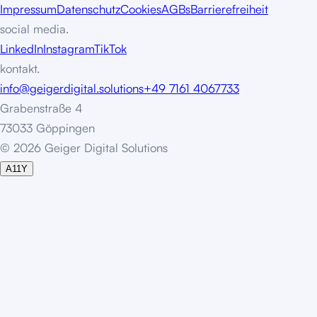
Impressum
Datenschutz
Cookies
AGBs
Barrierefreiheit
social media.
LinkedIn
Instagram
TikTok
kontakt.
info@geigerdigital.solutions
+49 7161 4067733
Grabenstraße 4
73033 Göppingen
©
2
0
2
6
G
e
i
g
e
r
D
i
g
i
t
a
l
S
o
l
u
t
i
o
n
s
A11Y