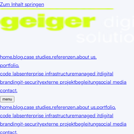
Zum Inhalt springen
home.
blog.
case studies.
referenzen.
about us.
portfolio.
code labs
enterprise infrastructure
managed it
digital
branding
it-security
externe projektbegleitung
social media
contact.
menu
home.
blog.
case studies.
referenzen.
about us.
portfolio.
code labs
enterprise infrastructure
managed it
digital
branding
it-security
externe projektbegleitung
social media
contact.