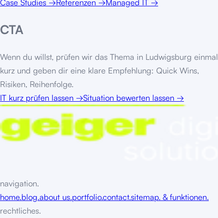
Case Studies
→
Referenzen
→
Managed IT
→
CTA
Wenn du willst, prüfen wir das Thema in
Ludwigsburg
einmal
kurz und geben dir eine klare Empfehlung: Quick Wins,
Risiken, Reihenfolge.
IT kurz prüfen lassen
→
Situation bewerten lassen
→
navigation.
home.
blog.
about us.
portfolio.
contact.
sitemap. & funktionen.
rechtliches.