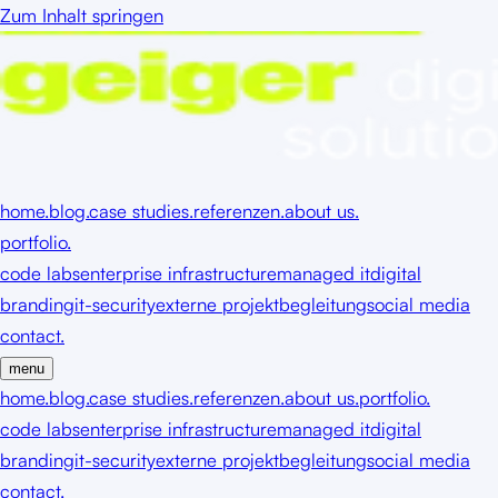
Zum Inhalt springen
home.
blog.
case studies.
referenzen.
about us.
portfolio.
code labs
enterprise infrastructure
managed it
digital
branding
it-security
externe projektbegleitung
social media
contact.
menu
home.
blog.
case studies.
referenzen.
about us.
portfolio.
code labs
enterprise infrastructure
managed it
digital
branding
it-security
externe projektbegleitung
social media
contact.