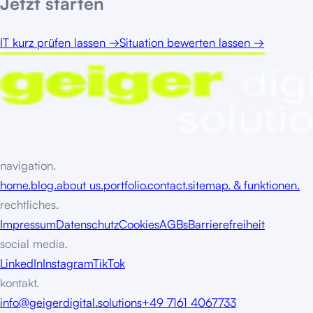
Jetzt starten
IT kurz prüfen lassen
→
Situation bewerten lassen
→
navigation.
home.
blog.
about us.
portfolio.
contact.
sitemap. & funktionen.
rechtliches.
Impressum
Datenschutz
Cookies
AGBs
Barrierefreiheit
social media.
LinkedIn
Instagram
TikTok
kontakt.
info@geigerdigital.solutions
+49 7161 4067733