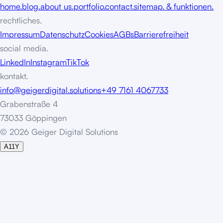
home.
blog.
about us.
portfolio.
contact.
sitemap. & funktionen.
rechtliches.
Impressum
Datenschutz
Cookies
AGBs
Barrierefreiheit
social media.
LinkedIn
Instagram
TikTok
kontakt.
info@geigerdigital.solutions
+49 7161 4067733
Grabenstraße 4
73033 Göppingen
©
2
0
2
6
G
e
i
g
e
r
D
i
g
i
t
a
l
S
o
l
u
t
i
o
n
s
A11Y