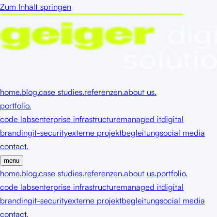
Zum Inhalt springen
home.
blog.
case studies.
referenzen.
about us.
portfolio.
code labs
enterprise infrastructure
managed it
digital
branding
it-security
externe projektbegleitung
social media
contact.
menu
home.
blog.
case studies.
referenzen.
about us.
portfolio.
code labs
enterprise infrastructure
managed it
digital
branding
it-security
externe projektbegleitung
social media
contact.