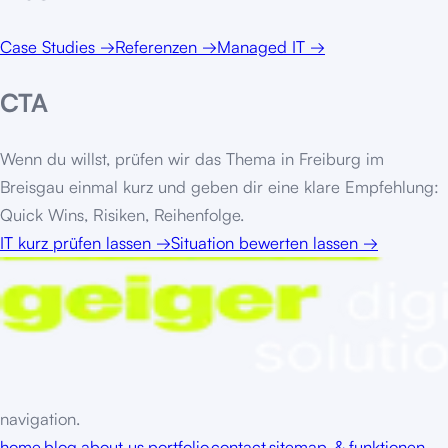
Case Studies
→
Referenzen
→
Managed IT
→
CTA
Wenn du willst, prüfen wir das Thema in
Freiburg im
Breisgau
einmal kurz und geben dir eine klare Empfehlung:
Quick Wins, Risiken, Reihenfolge.
IT kurz prüfen lassen
→
Situation bewerten lassen
→
navigation.
home.
blog.
about us.
portfolio.
contact.
sitemap. & funktionen.