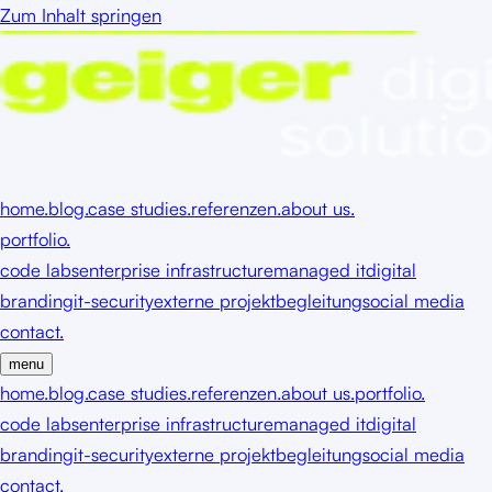
Zum Inhalt springen
home.
blog.
case studies.
referenzen.
about us.
portfolio.
code labs
enterprise infrastructure
managed it
digital
branding
it-security
externe projektbegleitung
social media
contact.
menu
home.
blog.
case studies.
referenzen.
about us.
portfolio.
code labs
enterprise infrastructure
managed it
digital
branding
it-security
externe projektbegleitung
social media
contact.