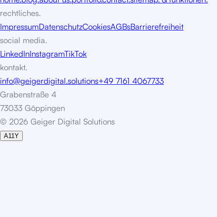
rechtliches.
Impressum
Datenschutz
Cookies
AGBs
Barrierefreiheit
social media.
LinkedIn
Instagram
TikTok
kontakt.
info@geigerdigital.solutions
+49 7161 4067733
Grabenstraße 4
73033 Göppingen
©
2
0
2
6
G
e
i
g
e
r
D
i
g
i
t
a
l
S
o
l
u
t
i
o
n
s
A11Y