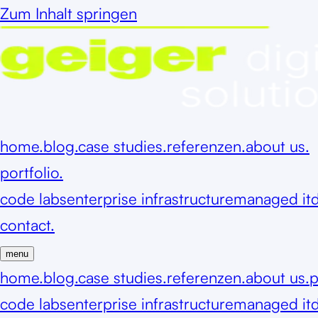
Zum Inhalt springen
home.
blog.
case studies.
referenzen.
about us.
portfolio.
code labs
enterprise infrastructure
managed it
d
contact.
menu
home.
blog.
case studies.
referenzen.
about us.
p
code labs
enterprise infrastructure
managed it
d