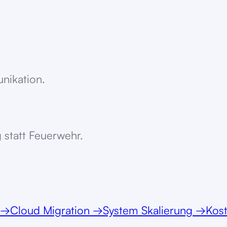
unikation.
 statt Feuerwehr.
→
Cloud Migration
→
System Skalierung
→
Kos