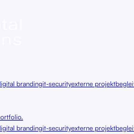
igital branding
it-security
externe projektbegle
ortfolio.
igital branding
it-security
externe projektbegle