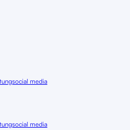
itung
social media
itung
social media