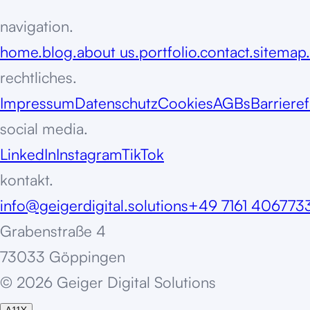
navigation.
home.
blog.
about us.
portfolio.
contact.
sitemap.
rechtliches.
Impressum
Datenschutz
Cookies
AGBs
Barrieref
social media.
LinkedIn
Instagram
TikTok
kontakt.
info@geigerdigital.solutions
+49 7161 406773
Grabenstraße 4
73033 Göppingen
©
2
0
2
6
G
e
i
g
e
r
D
i
g
i
t
a
l
S
o
l
u
t
i
o
n
s