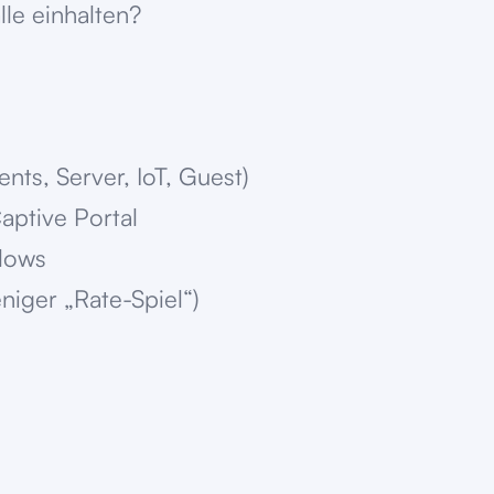
lle einhalten?
ts, Server, IoT, Guest)
ptive Portal
Flows
niger „Rate-Spiel“)