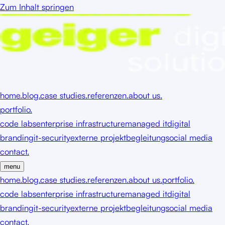
Zum Inhalt springen
home.
blog.
case studies.
referenzen.
about us.
portfolio.
code labs
enterprise infrastructure
managed it
digital
branding
it-security
externe projektbegleitung
social media
contact.
menu
home.
blog.
case studies.
referenzen.
about us.
portfolio.
code labs
enterprise infrastructure
managed it
digital
branding
it-security
externe projektbegleitung
social media
contact.