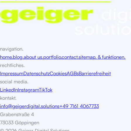
navigation.
home.
blog.
about us.
portfolio.
contact.
sitemap. & funktionen.
rechtliches.
Impressum
Datenschutz
Cookies
AGBs
Barrierefreiheit
social media.
LinkedIn
Instagram
TikTok
kontakt.
info@geigerdigital.solutions
+49 7161 4067733
Grabenstraße 4
73033 Göppingen
©
2
0
2
6
G
e
i
g
e
r
D
i
g
i
t
a
l
S
o
l
u
t
i
o
n
s