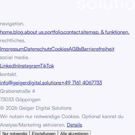
navigation.
home.
blog.
about us.
portfolio.
contact.
sitemap. & funktionen.
rechtliches.
Impressum
Datenschutz
Cookies
AGBs
Barrierefreiheit
social media.
LinkedIn
Instagram
TikTok
kontakt.
info@geigerdigital.solutions
+49 7161 4067733
Grabenstraße 4
73033 Göppingen
©
2
0
2
6
G
e
i
g
e
r
D
i
g
i
t
a
l
S
o
l
u
t
i
o
n
s
Wir nutzen nur notwendige Cookies. Optional kannst du
Analyse/Marketing aktivieren.
Details
.
Nur notwendig
Einstellungen
Alle akzeptieren