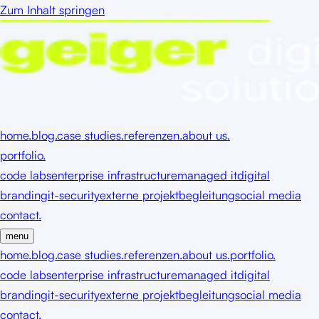
Zum Inhalt springen
home.
blog.
case studies.
referenzen.
about us.
portfolio.
code labs
enterprise infrastructure
managed it
digital
branding
it-security
externe projektbegleitung
social media
contact.
menu
home.
blog.
case studies.
referenzen.
about us.
portfolio.
code labs
enterprise infrastructure
managed it
digital
branding
it-security
externe projektbegleitung
social media
contact.