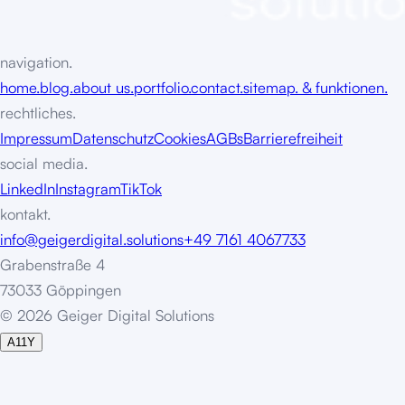
navigation.
home.
blog.
about us.
portfolio.
contact.
sitemap. & funktionen.
rechtliches.
Impressum
Datenschutz
Cookies
AGBs
Barrierefreiheit
social media.
LinkedIn
Instagram
TikTok
kontakt.
info@geigerdigital.solutions
+49 7161 4067733
Grabenstraße 4
73033 Göppingen
©
2
0
2
6
G
e
i
g
e
r
D
i
g
i
t
a
l
S
o
l
u
t
i
o
n
s
A11Y