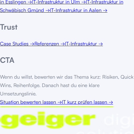
in
Esslingen
→
IT-Infrastruktur
in
Ulm
→
IT-Infrastruktur
in
Schwäbisch Gmünd
→
IT-Infrastruktur
in
Aalen
→
Trust
Case Studies
→
Referenzen
→
IT-Infrastruktur
→
CTA
Wenn du willst, bewerten wir das Thema kurz: Risiken, Quick
Wins, Reihenfolge. Danach hast du eine klare
Umsetzungslinie.
Situation bewerten lassen
→
IT kurz prüfen lassen
→