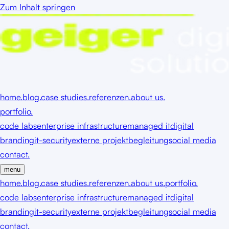
Zum Inhalt springen
home.
blog.
case studies.
referenzen.
about us.
portfolio.
code labs
enterprise infrastructure
managed it
digital
branding
it-security
externe projektbegleitung
social media
contact.
menu
home.
blog.
case studies.
referenzen.
about us.
portfolio.
code labs
enterprise infrastructure
managed it
digital
branding
it-security
externe projektbegleitung
social media
contact.