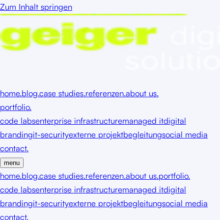
Zum Inhalt springen
home.
blog.
case studies.
referenzen.
about us.
portfolio.
code labs
enterprise infrastructure
managed it
digital
branding
it-security
externe projektbegleitung
social media
contact.
menu
home.
blog.
case studies.
referenzen.
about us.
portfolio.
code labs
enterprise infrastructure
managed it
digital
branding
it-security
externe projektbegleitung
social media
contact.