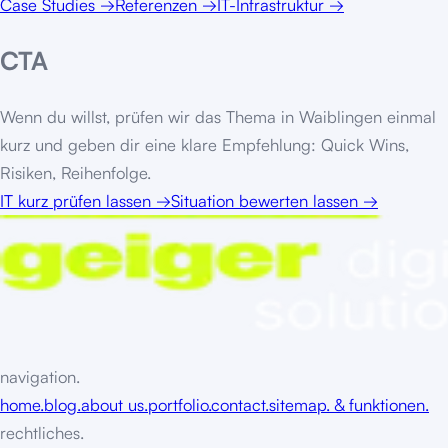
Case Studies
→
Referenzen
→
IT-Infrastruktur
→
CTA
Wenn du willst, prüfen wir das Thema in
Waiblingen
einmal
kurz und geben dir eine klare Empfehlung: Quick Wins,
Risiken, Reihenfolge.
IT kurz prüfen lassen
→
Situation bewerten lassen
→
navigation.
home.
blog.
about us.
portfolio.
contact.
sitemap. & funktionen.
rechtliches.