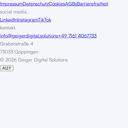
Impressum
Datenschutz
Cookies
AGBs
Barrierefreiheit
social media.
LinkedIn
Instagram
TikTok
kontakt.
info@geigerdigital.solutions
+49 7161 4067733
Grabenstraße 4
73033 Göppingen
©
2
0
2
6
G
e
i
g
e
r
D
i
g
i
t
a
l
S
o
l
u
t
i
o
n
s
A11Y