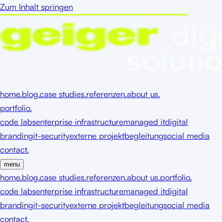
Zum Inhalt springen
home.
blog.
case studies.
referenzen.
about us.
portfolio.
code labs
enterprise infrastructure
managed it
digital
branding
it-security
externe projektbegleitung
social media
contact.
menu
home.
blog.
case studies.
referenzen.
about us.
portfolio.
code labs
enterprise infrastructure
managed it
digital
branding
it-security
externe projektbegleitung
social media
contact.