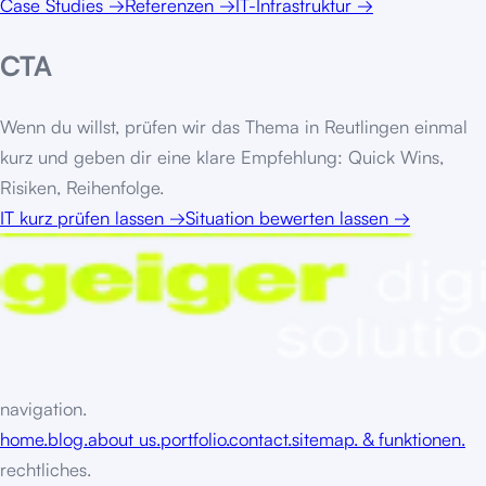
Case Studies
→
Referenzen
→
IT-Infrastruktur
→
CTA
Wenn du willst, prüfen wir das Thema in
Reutlingen
einmal
kurz und geben dir eine klare Empfehlung: Quick Wins,
Risiken, Reihenfolge.
IT kurz prüfen lassen
→
Situation bewerten lassen
→
navigation.
home.
blog.
about us.
portfolio.
contact.
sitemap. & funktionen.
rechtliches.