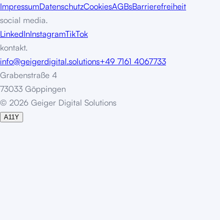
Impressum
Datenschutz
Cookies
AGBs
Barrierefreiheit
social media.
LinkedIn
Instagram
TikTok
kontakt.
info@geigerdigital.solutions
+49 7161 4067733
Grabenstraße 4
73033 Göppingen
©
2
0
2
6
G
e
i
g
e
r
D
i
g
i
t
a
l
S
o
l
u
t
i
o
n
s
A11Y