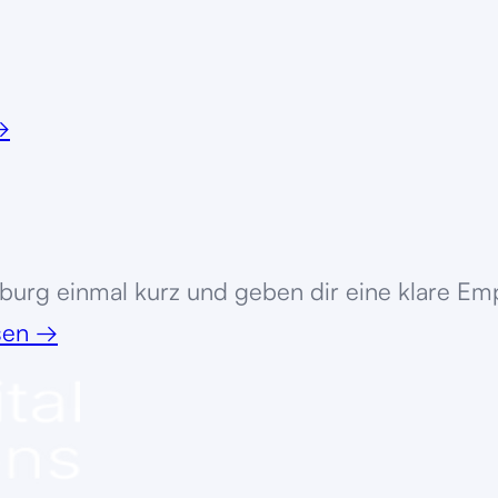
→
nburg
einmal kurz und geben dir eine klare Emp
ssen
→