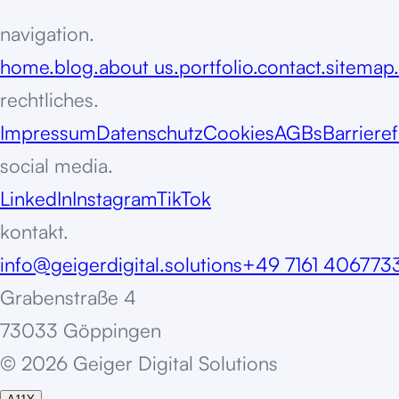
navigation.
home.
blog.
about us.
portfolio.
contact.
sitemap.
rechtliches.
Impressum
Datenschutz
Cookies
AGBs
Barrieref
social media.
LinkedIn
Instagram
TikTok
kontakt.
info@geigerdigital.solutions
+49 7161 406773
Grabenstraße 4
73033 Göppingen
©
2
0
2
6
G
e
i
g
e
r
D
i
g
i
t
a
l
S
o
l
u
t
i
o
n
s