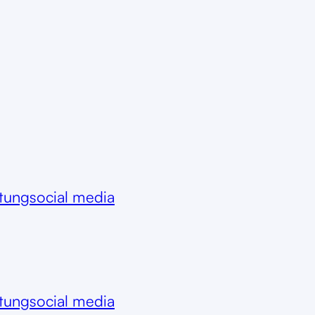
itung
social media
itung
social media