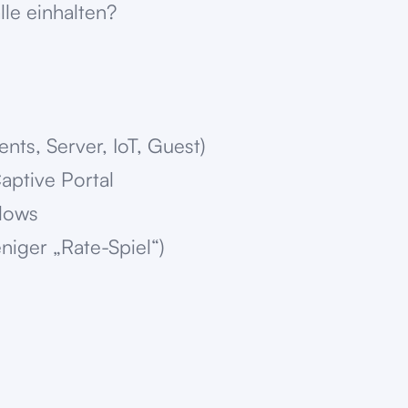
lle einhalten?
ts, Server, IoT, Guest)
ptive Portal
Flows
niger „Rate-Spiel“)