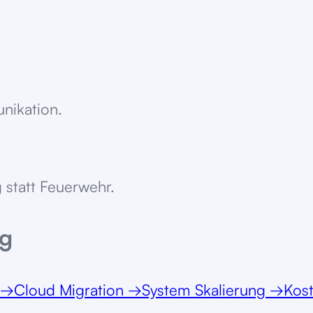
unikation.
 statt Feuerwehr.
rg
→
Cloud Migration
→
System Skalierung
→
Kos