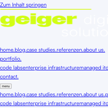
Zum Inhalt springen
home.
blog.
case studies.
referenzen.
about us.
portfolio.
code labs
enterprise infrastructure
managed it
d
contact.
menu
home.
blog.
case studies.
referenzen.
about us.
p
code labs
enterprise infrastructure
managed it
d