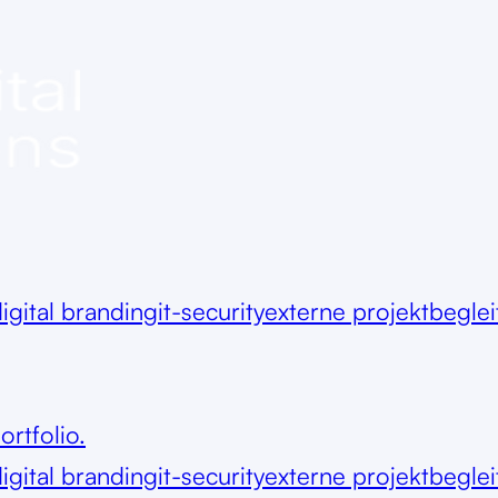
igital branding
it-security
externe projektbegle
ortfolio.
igital branding
it-security
externe projektbegle