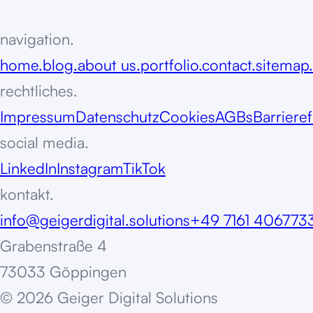
navigation.
home.
blog.
about us.
portfolio.
contact.
sitemap.
rechtliches.
Impressum
Datenschutz
Cookies
AGBs
Barrieref
social media.
LinkedIn
Instagram
TikTok
kontakt.
info@geigerdigital.solutions
+49 7161 406773
Grabenstraße 4
73033 Göppingen
©
2
0
2
6
G
e
i
g
e
r
D
i
g
i
t
a
l
S
o
l
u
t
i
o
n
s