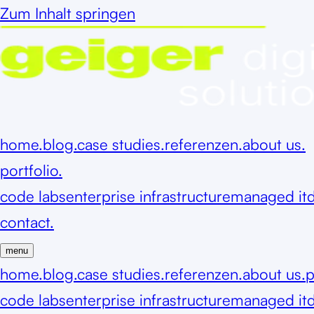
Zum Inhalt springen
home.
blog.
case studies.
referenzen.
about us.
portfolio.
code labs
enterprise infrastructure
managed it
d
contact.
menu
home.
blog.
case studies.
referenzen.
about us.
p
code labs
enterprise infrastructure
managed it
d