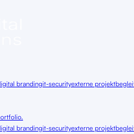
igital branding
it-security
externe projektbegle
ortfolio.
igital branding
it-security
externe projektbegle