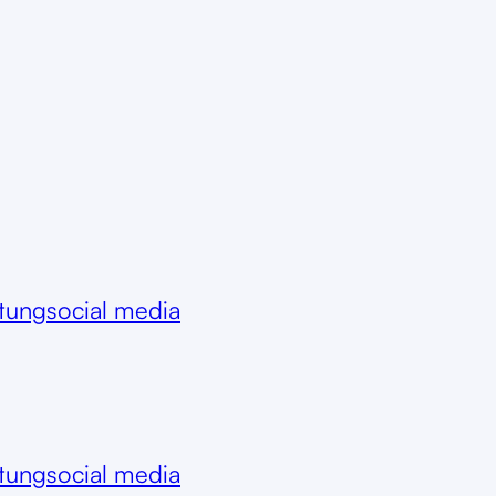
itung
social media
itung
social media