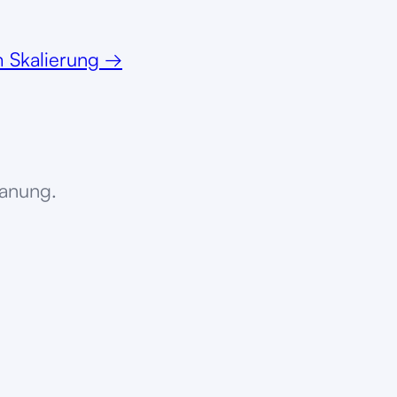
 Skalierung
→
lanung.