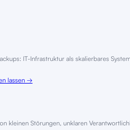
Backups: IT-Infrastruktur als skalierbares Sy
ten lassen
→
 von kleinen Störungen, unklaren Verantwortl