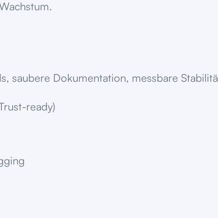
t Wachstum.
s, saubere Dokumentation, messbare Stabilität
rust-ready)
s
gging