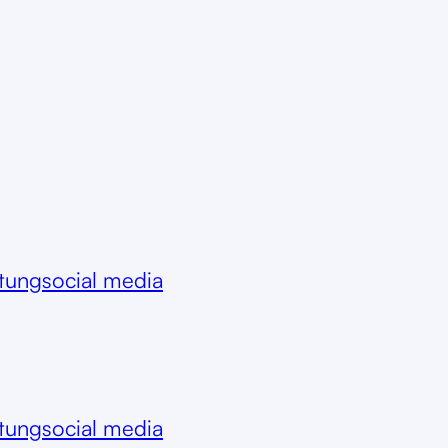
itung
social media
itung
social media