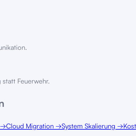
unikation.
 statt Feuerwehr.
n
→
Cloud Migration
→
System Skalierung
→
Kos