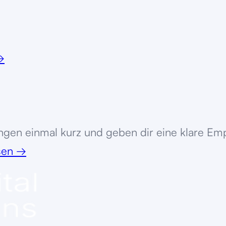
→
ngen
einmal kurz und geben dir eine klare Emp
ssen
→