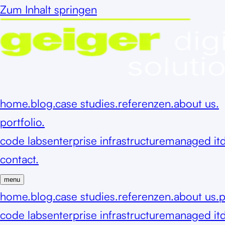
Zum Inhalt springen
home.
blog.
case studies.
referenzen.
about us.
portfolio.
code labs
enterprise infrastructure
managed it
d
contact.
menu
home.
blog.
case studies.
referenzen.
about us.
p
code labs
enterprise infrastructure
managed it
d