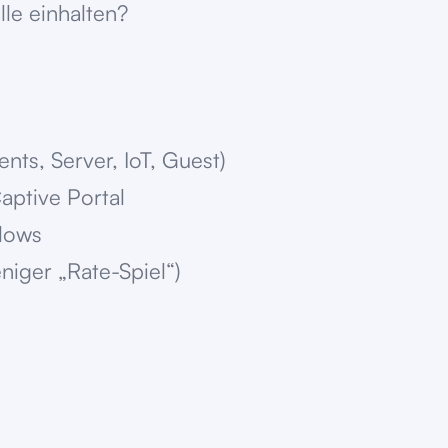
lle einhalten?
ts, Server, IoT, Guest)
ptive Portal
Flows
niger „Rate-Spiel“)