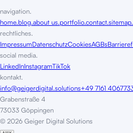
navigation.
home.
blog.
about us.
portfolio.
contact.
sitemap.
rechtliches.
Impressum
Datenschutz
Cookies
AGBs
Barrieref
social media.
LinkedIn
Instagram
TikTok
kontakt.
info@geigerdigital.solutions
+49 7161 406773
Grabenstraße 4
73033 Göppingen
©
2
0
2
6
G
e
i
g
e
r
D
i
g
i
t
a
l
S
o
l
u
t
i
o
n
s