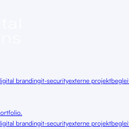
igital branding
it-security
externe projektbegle
ortfolio.
igital branding
it-security
externe projektbegle