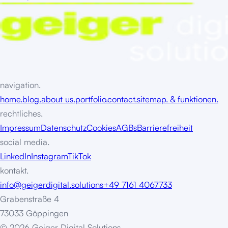
navigation.
home.
blog.
about us.
portfolio.
contact.
sitemap. & funktionen.
rechtliches.
Impressum
Datenschutz
Cookies
AGBs
Barrierefreiheit
social media.
LinkedIn
Instagram
TikTok
kontakt.
info@geigerdigital.solutions
+49 7161 4067733
Grabenstraße 4
73033 Göppingen
©
2
0
2
6
G
e
i
g
e
r
D
i
g
i
t
a
l
S
o
l
u
t
i
o
n
s