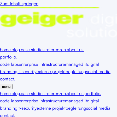
Zum Inhalt springen
home.
blog.
case studies.
referenzen.
about us.
portfolio.
code labs
enterprise infrastructure
managed it
digital
branding
it-security
externe projektbegleitung
social media
contact.
menu
home.
blog.
case studies.
referenzen.
about us.
portfolio.
code labs
enterprise infrastructure
managed it
digital
branding
it-security
externe projektbegleitung
social media
contact.