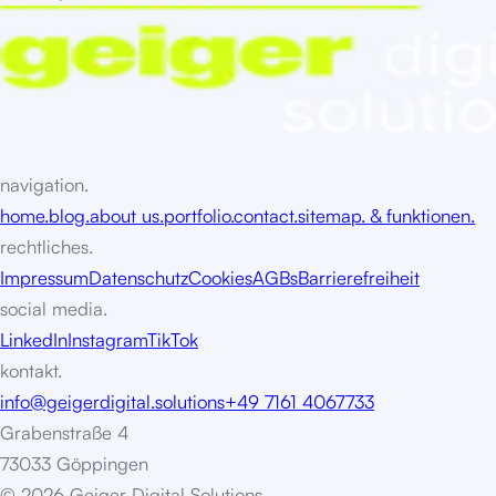
navigation.
home.
blog.
about us.
portfolio.
contact.
sitemap. & funktionen.
rechtliches.
Impressum
Datenschutz
Cookies
AGBs
Barrierefreiheit
social media.
LinkedIn
Instagram
TikTok
kontakt.
info@geigerdigital.solutions
+49 7161 4067733
Grabenstraße 4
73033 Göppingen
©
2
0
2
6
G
e
i
g
e
r
D
i
g
i
t
a
l
S
o
l
u
t
i
o
n
s