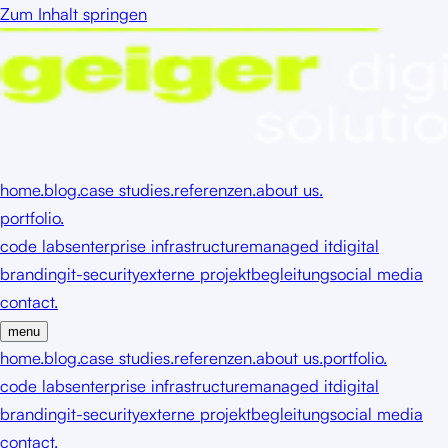
Zum Inhalt springen
home.
blog.
case studies.
referenzen.
about us.
portfolio.
code labs
enterprise infrastructure
managed it
digital
branding
it-security
externe projektbegleitung
social media
contact.
menu
home.
blog.
case studies.
referenzen.
about us.
portfolio.
code labs
enterprise infrastructure
managed it
digital
branding
it-security
externe projektbegleitung
social media
contact.