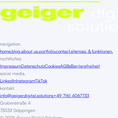
navigation.
home.
blog.
about us.
portfolio.
contact.
sitemap. & funktionen.
rechtliches.
Impressum
Datenschutz
Cookies
AGBs
Barrierefreiheit
social media.
LinkedIn
Instagram
TikTok
kontakt.
info@geigerdigital.solutions
+49 7161 4067733
Grabenstraße 4
73033 Göppingen
©
2
0
2
6
G
e
i
g
e
r
D
i
g
i
t
a
l
S
o
l
u
t
i
o
n
s