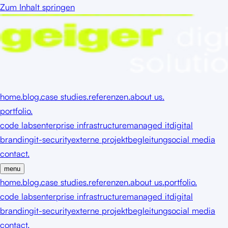
Zum Inhalt springen
home.
blog.
case studies.
referenzen.
about us.
portfolio.
code labs
enterprise infrastructure
managed it
digital
branding
it-security
externe projektbegleitung
social media
contact.
menu
home.
blog.
case studies.
referenzen.
about us.
portfolio.
code labs
enterprise infrastructure
managed it
digital
branding
it-security
externe projektbegleitung
social media
contact.