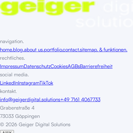
navigation.
home.
blog.
about us.
portfolio.
contact.
sitemap. & funktionen.
rechtliches.
Impressum
Datenschutz
Cookies
AGBs
Barrierefreiheit
social media.
LinkedIn
Instagram
TikTok
kontakt.
info@geigerdigital.solutions
+49 7161 4067733
Grabenstraße 4
73033 Göppingen
©
2
0
2
6
G
e
i
g
e
r
D
i
g
i
t
a
l
S
o
l
u
t
i
o
n
s