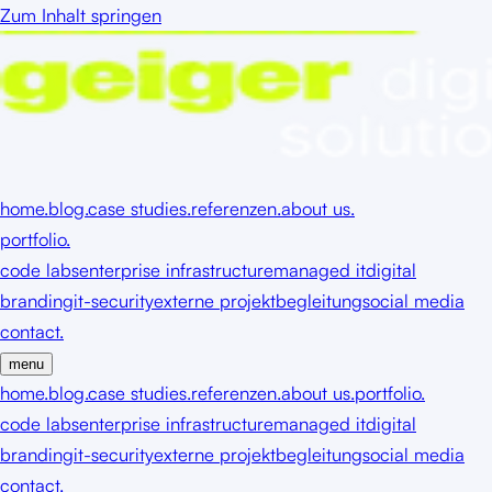
Zum Inhalt springen
home.
blog.
case studies.
referenzen.
about us.
portfolio.
code labs
enterprise infrastructure
managed it
digital
branding
it-security
externe projektbegleitung
social media
contact.
menu
home.
blog.
case studies.
referenzen.
about us.
portfolio.
code labs
enterprise infrastructure
managed it
digital
branding
it-security
externe projektbegleitung
social media
contact.