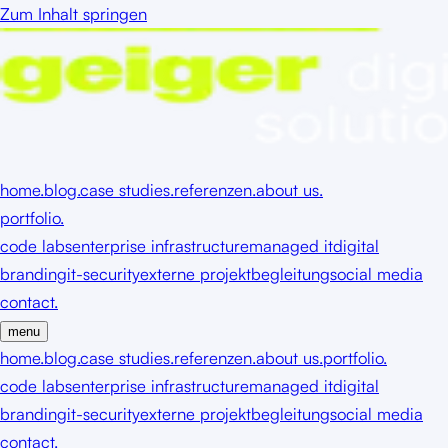
Zum Inhalt springen
home.
blog.
case studies.
referenzen.
about us.
portfolio.
code labs
enterprise infrastructure
managed it
digital
branding
it-security
externe projektbegleitung
social media
contact.
menu
home.
blog.
case studies.
referenzen.
about us.
portfolio.
code labs
enterprise infrastructure
managed it
digital
branding
it-security
externe projektbegleitung
social media
contact.