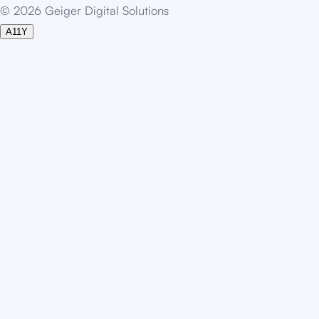
©
2
0
2
6
G
e
i
g
e
r
D
i
g
i
t
a
l
S
o
l
u
t
i
o
n
s
A11Y