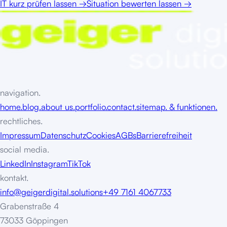
IT kurz prüfen lassen
→
Situation bewerten lassen
→
navigation.
home.
blog.
about us.
portfolio.
contact.
sitemap. & funktionen.
rechtliches.
Impressum
Datenschutz
Cookies
AGBs
Barrierefreiheit
social media.
LinkedIn
Instagram
TikTok
kontakt.
info@geigerdigital.solutions
+49 7161 4067733
Grabenstraße 4
73033 Göppingen