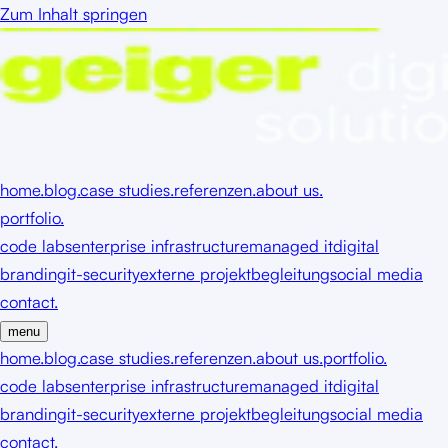
Zum Inhalt springen
home.
blog.
case studies.
referenzen.
about us.
portfolio.
code labs
enterprise infrastructure
managed it
digital
branding
it-security
externe projektbegleitung
social media
contact.
menu
home.
blog.
case studies.
referenzen.
about us.
portfolio.
code labs
enterprise infrastructure
managed it
digital
branding
it-security
externe projektbegleitung
social media
contact.