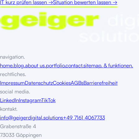
IT kurz prüfen lassen
→
Situation bewerten lassen
→
navigation.
home.
blog.
about us.
portfolio.
contact.
sitemap. & funktionen.
rechtliches.
Impressum
Datenschutz
Cookies
AGBs
Barrierefreiheit
social media.
LinkedIn
Instagram
TikTok
kontakt.
info@geigerdigital.solutions
+49 7161 4067733
Grabenstraße 4
73033 Göppingen