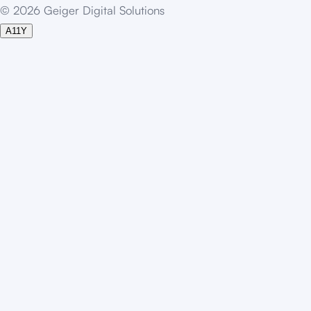
©
2
0
2
6
G
e
i
g
e
r
D
i
g
i
t
a
l
S
o
l
u
t
i
o
n
s
A11Y