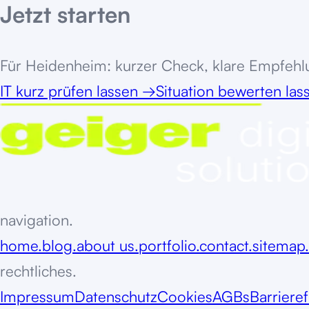
Jetzt starten
Für
Heidenheim
: kurzer Check, klare Empfehl
IT kurz prüfen lassen
→
Situation bewerten la
navigation.
home.
blog.
about us.
portfolio.
contact.
sitemap.
rechtliches.
Impressum
Datenschutz
Cookies
AGBs
Barrieref