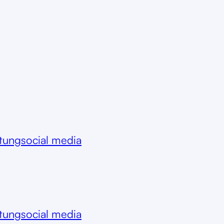
itung
social media
itung
social media