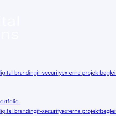
igital branding
it-security
externe projektbegle
ortfolio.
igital branding
it-security
externe projektbegle