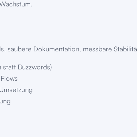
t Wachstum.
s, saubere Dokumentation, messbare Stabilität
n statt Buzzwords)
-Flows
 Umsetzung
rung