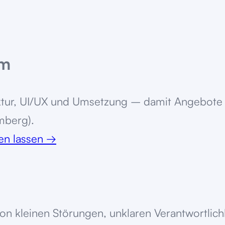
im
ruktur, UI/UX und Umsetzung – damit Angebote
mberg).
ten lassen
→
 von kleinen Störungen, unklaren Verantwortl