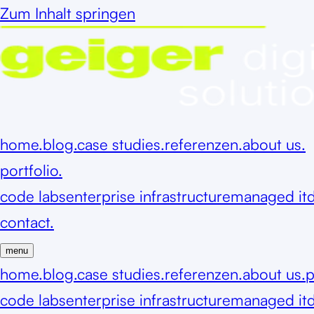
Zum Inhalt springen
home.
blog.
case studies.
referenzen.
about us.
portfolio.
code labs
enterprise infrastructure
managed it
d
contact.
menu
home.
blog.
case studies.
referenzen.
about us.
p
code labs
enterprise infrastructure
managed it
d