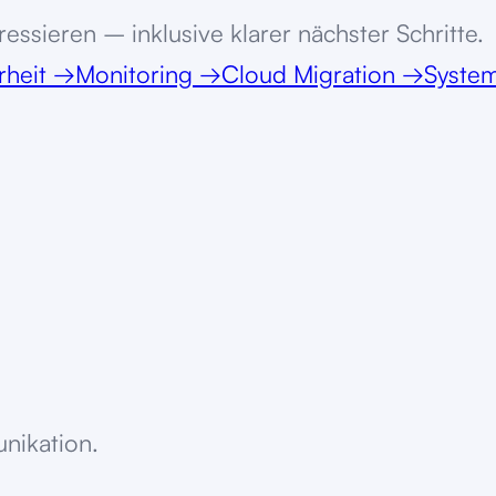
essieren – inklusive klarer nächster Schritte.
rheit
→
Monitoring
→
Cloud Migration
→
System
unikation.