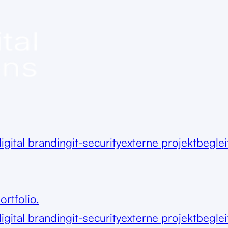
igital branding
it-security
externe projektbegle
ortfolio.
igital branding
it-security
externe projektbegle