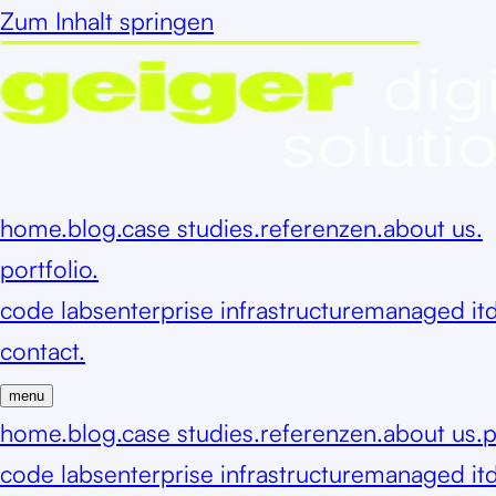
Zum Inhalt springen
home.
blog.
case studies.
referenzen.
about us.
portfolio.
code labs
enterprise infrastructure
managed it
d
contact.
menu
home.
blog.
case studies.
referenzen.
about us.
p
code labs
enterprise infrastructure
managed it
d