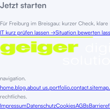
Jetzt starten
Für
Freiburg im Breisgau
: kurzer Check, klare
IT kurz prüfen lassen
→
Situation bewerten la
navigation.
home.
blog.
about us.
portfolio.
contact.
sitemap.
rechtliches.
Impressum
Datenschutz
Cookies
AGBs
Barrieref