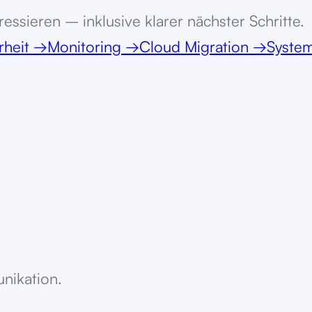
essieren – inklusive klarer nächster Schritte.
rheit
→
Monitoring
→
Cloud Migration
→
System
unikation.