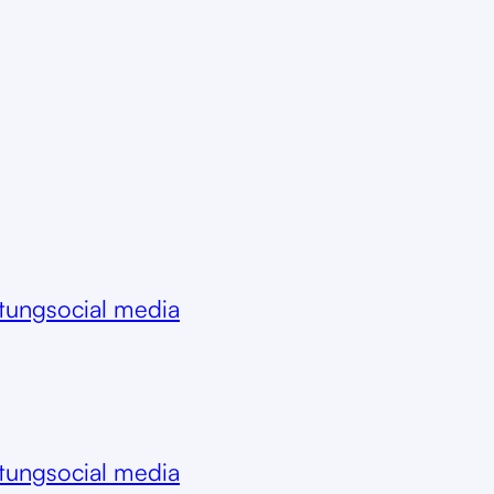
itung
social media
itung
social media