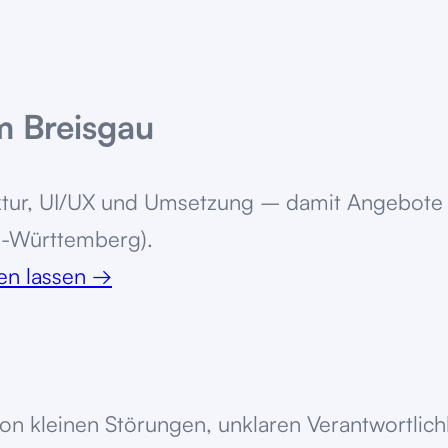
im Breisgau
ruktur, UI/UX und Umsetzung – damit Angebote
en-Württemberg).
ten lassen
→
 von kleinen Störungen, unklaren Verantwortl