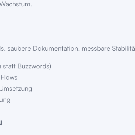
t Wachstum.
s, saubere Dokumentation, messbare Stabilität
n statt Buzzwords)
-Flows
 Umsetzung
rung
u