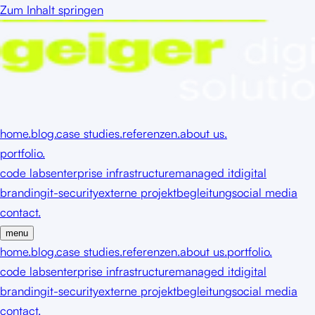
Zum Inhalt springen
home.
blog.
case studies.
referenzen.
about us.
portfolio.
code labs
enterprise infrastructure
managed it
digital
branding
it-security
externe projektbegleitung
social media
contact.
menu
home.
blog.
case studies.
referenzen.
about us.
portfolio.
code labs
enterprise infrastructure
managed it
digital
branding
it-security
externe projektbegleitung
social media
contact.