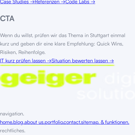
Case Studies
→
Referenzen
→
Code Labs
→
CTA
Wenn du willst, prüfen wir das Thema in
Stuttgart
einmal
kurz und geben dir eine klare Empfehlung: Quick Wins,
Risiken, Reihenfolge.
IT kurz prüfen lassen
→
Situation bewerten lassen
→
navigation.
home.
blog.
about us.
portfolio.
contact.
sitemap. & funktionen.
rechtliches.