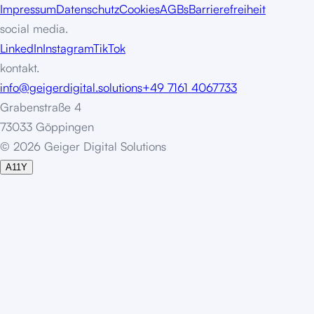
Impressum
Datenschutz
Cookies
AGBs
Barrierefreiheit
social media.
LinkedIn
Instagram
TikTok
kontakt.
info@geigerdigital.solutions
+49 7161 4067733
Grabenstraße 4
73033 Göppingen
©
2
0
2
6
G
e
i
g
e
r
D
i
g
i
t
a
l
S
o
l
u
t
i
o
n
s
A11Y