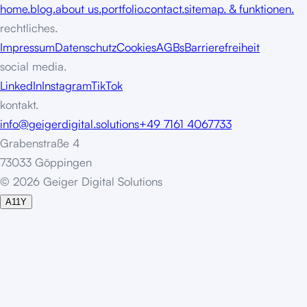
home.
blog.
about us.
portfolio.
contact.
sitemap. & funktionen.
rechtliches.
Impressum
Datenschutz
Cookies
AGBs
Barrierefreiheit
social media.
LinkedIn
Instagram
TikTok
kontakt.
info@geigerdigital.solutions
+49 7161 4067733
Grabenstraße 4
73033 Göppingen
©
2
0
2
6
G
e
i
g
e
r
D
i
g
i
t
a
l
S
o
l
u
t
i
o
n
s
A11Y