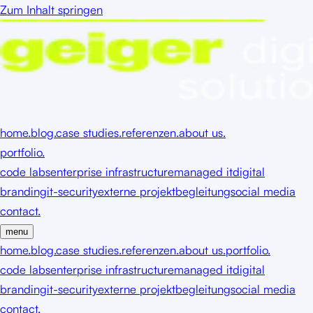
Zum Inhalt springen
home.
blog.
case studies.
referenzen.
about us.
portfolio.
code labs
enterprise infrastructure
managed it
digital
branding
it-security
externe projektbegleitung
social media
contact.
menu
home.
blog.
case studies.
referenzen.
about us.
portfolio.
code labs
enterprise infrastructure
managed it
digital
branding
it-security
externe projektbegleitung
social media
contact.