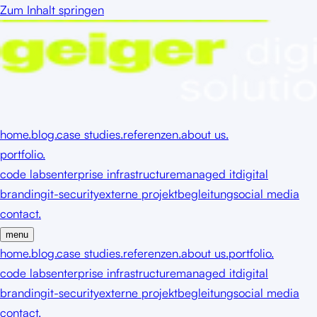
Zum Inhalt springen
home.
blog.
case studies.
referenzen.
about us.
portfolio.
code labs
enterprise infrastructure
managed it
digital
branding
it-security
externe projektbegleitung
social media
contact.
menu
home.
blog.
case studies.
referenzen.
about us.
portfolio.
code labs
enterprise infrastructure
managed it
digital
branding
it-security
externe projektbegleitung
social media
contact.