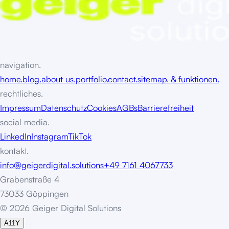
navigation.
home.
blog.
about us.
portfolio.
contact.
sitemap. & funktionen.
rechtliches.
Impressum
Datenschutz
Cookies
AGBs
Barrierefreiheit
social media.
LinkedIn
Instagram
TikTok
kontakt.
info@geigerdigital.solutions
+49 7161 4067733
Grabenstraße 4
73033 Göppingen
©
2
0
2
6
G
e
i
g
e
r
D
i
g
i
t
a
l
S
o
l
u
t
i
o
n
s
A11Y