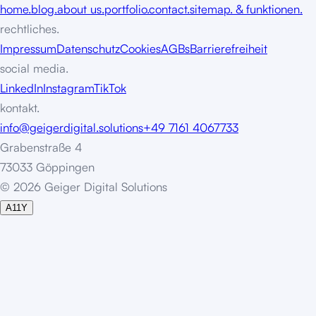
home.
blog.
about us.
portfolio.
contact.
sitemap. & funktionen.
rechtliches.
Impressum
Datenschutz
Cookies
AGBs
Barrierefreiheit
social media.
LinkedIn
Instagram
TikTok
kontakt.
info@geigerdigital.solutions
+49 7161 4067733
Grabenstraße 4
73033 Göppingen
©
2
0
2
6
G
e
i
g
e
r
D
i
g
i
t
a
l
S
o
l
u
t
i
o
n
s
A11Y