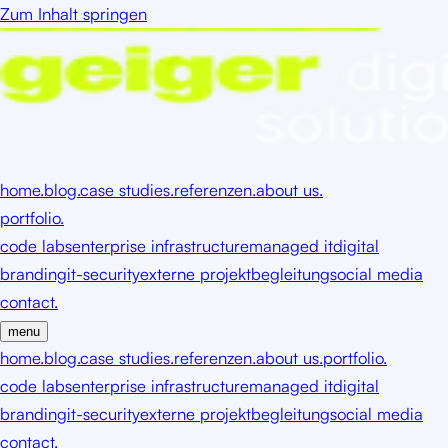
Zum Inhalt springen
home.
blog.
case studies.
referenzen.
about us.
portfolio.
code labs
enterprise infrastructure
managed it
digital
branding
it-security
externe projektbegleitung
social media
contact.
menu
home.
blog.
case studies.
referenzen.
about us.
portfolio.
code labs
enterprise infrastructure
managed it
digital
branding
it-security
externe projektbegleitung
social media
contact.