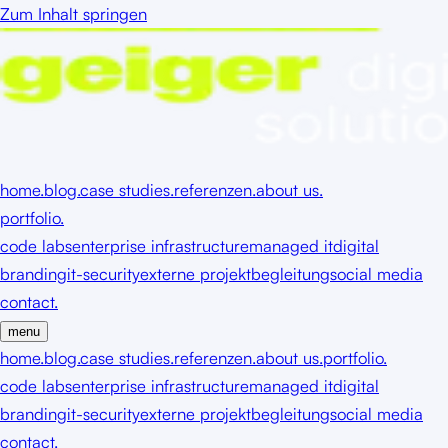
Zum Inhalt springen
home.
blog.
case studies.
referenzen.
about us.
portfolio.
code labs
enterprise infrastructure
managed it
digital
branding
it-security
externe projektbegleitung
social media
contact.
menu
home.
blog.
case studies.
referenzen.
about us.
portfolio.
code labs
enterprise infrastructure
managed it
digital
branding
it-security
externe projektbegleitung
social media
contact.