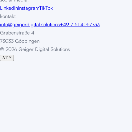
LinkedIn
Instagram
TikTok
kontakt.
info@geigerdigital.solutions
+49 7161 4067733
Grabenstraße 4
73033 Göppingen
©
2
0
2
6
G
e
i
g
e
r
D
i
g
i
t
a
l
S
o
l
u
t
i
o
n
s
A11Y