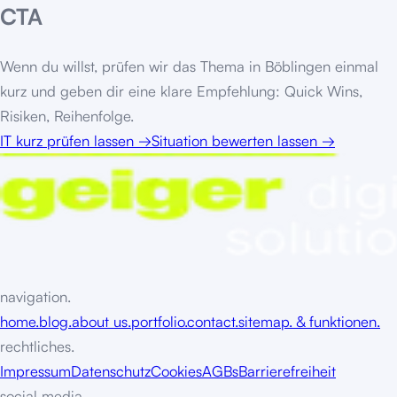
CTA
Wenn du willst, prüfen wir das Thema in
Böblingen
einmal
kurz und geben dir eine klare Empfehlung: Quick Wins,
Risiken, Reihenfolge.
IT kurz prüfen lassen
→
Situation bewerten lassen
→
navigation.
home.
blog.
about us.
portfolio.
contact.
sitemap. & funktionen.
rechtliches.
Impressum
Datenschutz
Cookies
AGBs
Barrierefreiheit
social media.