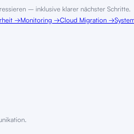
essieren – inklusive klarer nächster Schritte.
rheit
→
Monitoring
→
Cloud Migration
→
System
unikation.