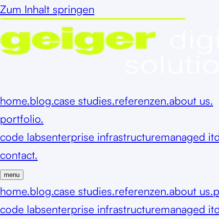
Zum Inhalt springen
home.
blog.
case studies.
referenzen.
about us.
portfolio.
code labs
enterprise infrastructure
managed it
d
contact.
menu
home.
blog.
case studies.
referenzen.
about us.
p
code labs
enterprise infrastructure
managed it
d