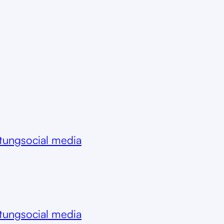
itung
social media
itung
social media