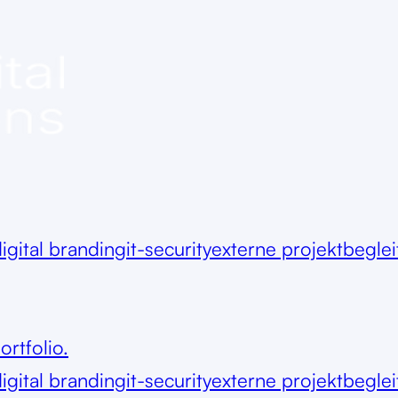
igital branding
it-security
externe projektbegle
ortfolio.
igital branding
it-security
externe projektbegle