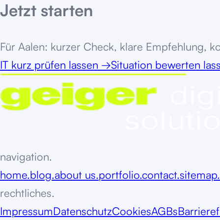
Jetzt starten
Für
Aalen
: kurzer Check, klare Empfehlung, ko
IT kurz prüfen lassen
→
Situation bewerten la
navigation.
home.
blog.
about us.
portfolio.
contact.
sitemap.
rechtliches.
Impressum
Datenschutz
Cookies
AGBs
Barrieref