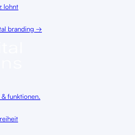
z lohnt
tal branding
→
 & funktionen.
reiheit