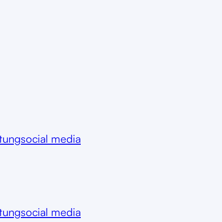
itung
social media
itung
social media