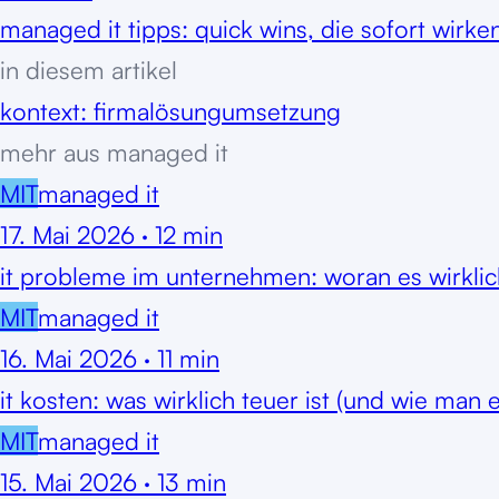
managed it tipps: quick wins, die sofort wirken
in diesem artikel
kontext: firma
lösung
umsetzung
mehr aus
managed it
MIT
managed it
17. Mai 2026
·
12
min
it probleme im unternehmen: woran es wirklich
MIT
managed it
16. Mai 2026
·
11
min
it kosten: was wirklich teuer ist (und wie man 
MIT
managed it
15. Mai 2026
·
13
min