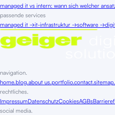
managed it vs intern: wann sich welcher ansat
passende services
managed it
→
it-infrastruktur
→
software
→
digi
navigation.
home.
blog.
about us.
portfolio.
contact.
sitemap.
rechtliches.
Impressum
Datenschutz
Cookies
AGBs
Barrieref
social media.