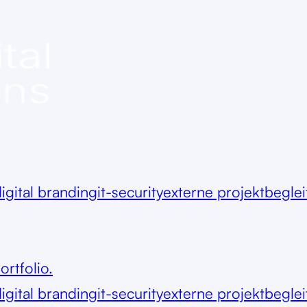
igital branding
it-security
externe projektbegle
ortfolio.
igital branding
it-security
externe projektbegle