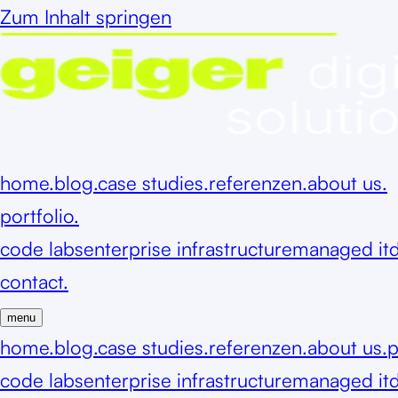
Zum Inhalt springen
home.
blog.
case studies.
referenzen.
about us.
portfolio.
code labs
enterprise infrastructure
managed it
d
contact.
menu
home.
blog.
case studies.
referenzen.
about us.
p
code labs
enterprise infrastructure
managed it
d