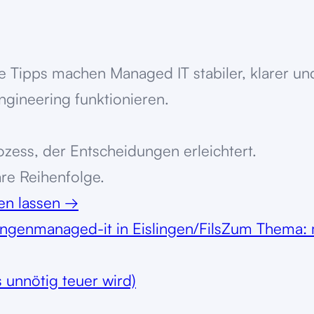
se Tipps machen Managed IT stabiler, klarer 
ngineering funktionieren.
zess, der Entscheidungen erleichtert.
are Reihenfolge.
ten lassen
→
ingen
managed-it in Eislingen/Fils
Zum Thema: 
 unnötig teuer wird)