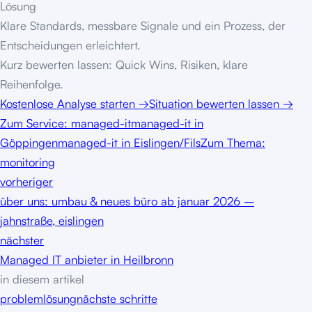
Lösung
Klare Standards, messbare Signale und ein Prozess, der
Entscheidungen erleichtert.
Kurz bewerten lassen: Quick Wins, Risiken, klare
Reihenfolge.
Kostenlose Analyse starten
→
Situation bewerten lassen
→
Zum Service:
managed-it
managed-it in
Göppingen
managed-it in Eislingen/Fils
Zum Thema:
monitoring
vorheriger
über uns: umbau & neues büro ab januar 2026 –
jahnstraße, eislingen
nächster
Managed IT anbieter in Heilbronn
in diesem artikel
problem
lösung
nächste schritte