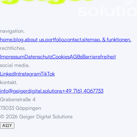
navigation.
home.
blog.
about us.
portfolio.
contact.
sitemap. & funktionen.
rechtliches.
Impressum
Datenschutz
Cookies
AGBs
Barrierefreiheit
social media.
LinkedIn
Instagram
TikTok
kontakt.
info@geigerdigital.solutions
+49 7161 4067733
Grabenstraße 4
73033 Göppingen
©
2
0
2
6
G
e
i
g
e
r
D
i
g
i
t
a
l
S
o
l
u
t
i
o
n
s
A11Y