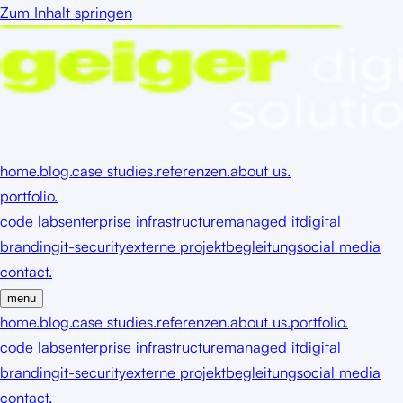
Zum Inhalt springen
home.
blog.
case studies.
referenzen.
about us.
portfolio.
code labs
enterprise infrastructure
managed it
digital
branding
it-security
externe projektbegleitung
social media
contact.
menu
home.
blog.
case studies.
referenzen.
about us.
portfolio.
code labs
enterprise infrastructure
managed it
digital
branding
it-security
externe projektbegleitung
social media
contact.