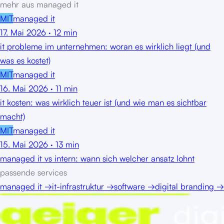
mehr aus
managed it
MIT
managed it
17. Mai 2026
·
12
min
it probleme im unternehmen: woran es wirklich liegt (und
was es kostet)
MIT
managed it
16. Mai 2026
·
11
min
it kosten: was wirklich teuer ist (und wie man es sichtbar
macht)
MIT
managed it
15. Mai 2026
·
13
min
managed it vs intern: wann sich welcher ansatz lohnt
passende services
managed it
→
it-infrastruktur
→
software
→
digital branding
→