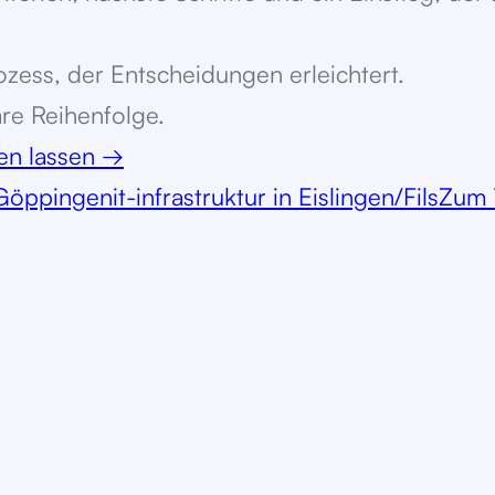
zess, der Entscheidungen erleichtert.
are Reihenfolge.
ten lassen
→
n Göppingen
it-infrastruktur in Eislingen/Fils
Zum 