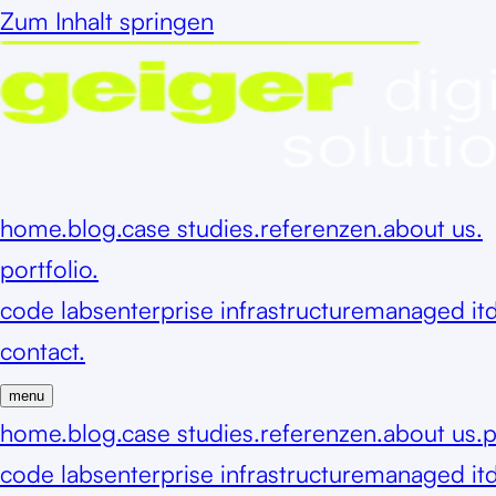
Zum Inhalt springen
home.
blog.
case studies.
referenzen.
about us.
portfolio.
code labs
enterprise infrastructure
managed it
d
contact.
menu
home.
blog.
case studies.
referenzen.
about us.
p
code labs
enterprise infrastructure
managed it
d