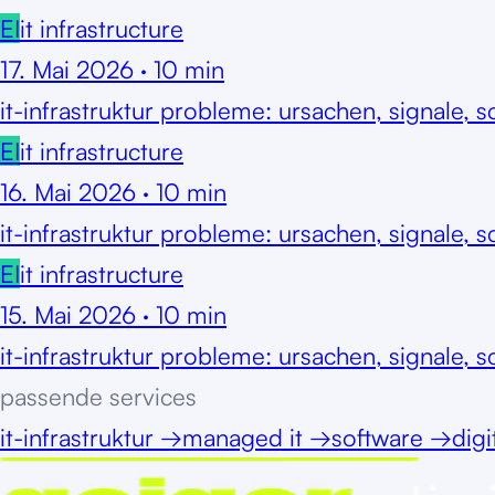
EI
it infrastructure
17. Mai 2026
·
10
min
it-infrastruktur probleme: ursachen, signale, s
EI
it infrastructure
16. Mai 2026
·
10
min
it-infrastruktur probleme: ursachen, signale, s
EI
it infrastructure
15. Mai 2026
·
10
min
it-infrastruktur probleme: ursachen, signale, sc
passende services
it-infrastruktur
→
managed it
→
software
→
digi