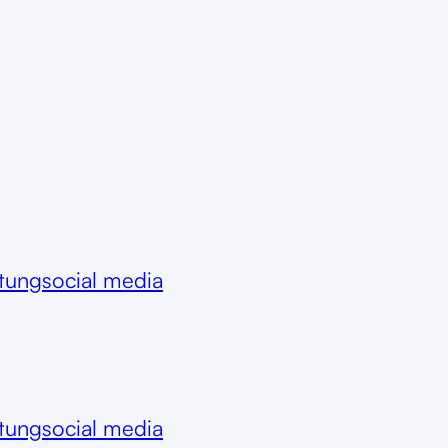
itung
social media
itung
social media