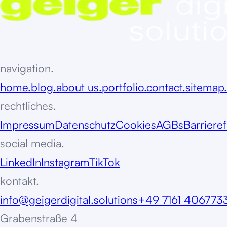
navigation.
home.
blog.
about us.
portfolio.
contact.
sitemap.
rechtliches.
Impressum
Datenschutz
Cookies
AGBs
Barrieref
social media.
LinkedIn
Instagram
TikTok
kontakt.
info@geigerdigital.solutions
+49 7161 406773
Grabenstraße 4