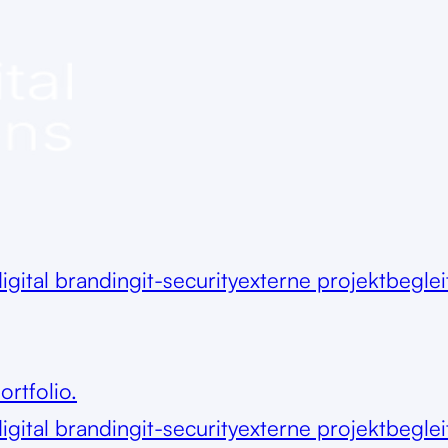
igital branding
it-security
externe projektbegle
ortfolio.
igital branding
it-security
externe projektbegle