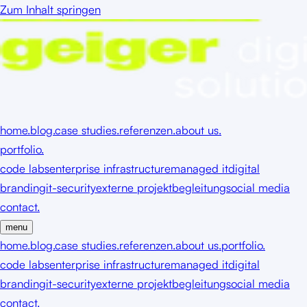
Zum Inhalt springen
home.
blog.
case studies.
referenzen.
about us.
portfolio.
code labs
enterprise infrastructure
managed it
digital
branding
it-security
externe projektbegleitung
social media
contact.
menu
home.
blog.
case studies.
referenzen.
about us.
portfolio.
code labs
enterprise infrastructure
managed it
digital
branding
it-security
externe projektbegleitung
social media
contact.