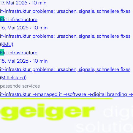
17. Mai 2026
·
10
min
it-infrastruktur probleme: ursachen, signale, schnellere fixes
EI
it infrastructure
16. Mai 2026
·
10
min
it-infrastruktur probleme: ursachen, signale, schnellere fixes
(KMU)
EI
it infrastructure
15. Mai 2026
·
10
min
it-infrastruktur probleme: ursachen, signale, schnellere fixes
(Mittelstand)
passende services
it-infrastruktur
→
managed it
→
software
→
digital branding
→