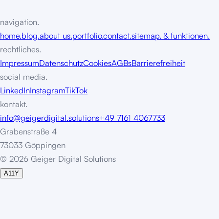
navigation.
home.
blog.
about us.
portfolio.
contact.
sitemap. & funktionen.
rechtliches.
Impressum
Datenschutz
Cookies
AGBs
Barrierefreiheit
social media.
LinkedIn
Instagram
TikTok
kontakt.
info@geigerdigital.solutions
+49 7161 4067733
Grabenstraße 4
73033 Göppingen
©
2
0
2
6
G
e
i
g
e
r
D
i
g
i
t
a
l
S
o
l
u
t
i
o
n
s
A11Y