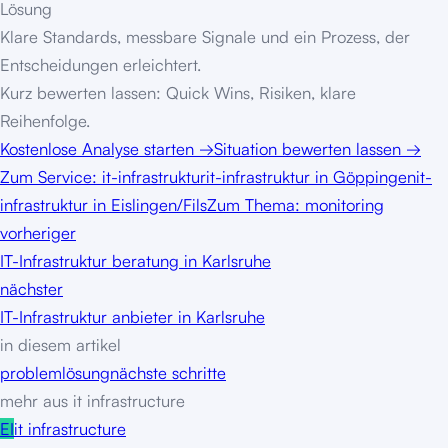
Lösung
Klare Standards, messbare Signale und ein Prozess, der
Entscheidungen erleichtert.
Kurz bewerten lassen: Quick Wins, Risiken, klare
Reihenfolge.
Kostenlose Analyse starten
→
Situation bewerten lassen
→
Zum Service:
it-infrastruktur
it-infrastruktur in Göppingen
it-
infrastruktur in Eislingen/Fils
Zum Thema: monitoring
vorheriger
IT-Infrastruktur beratung in Karlsruhe
nächster
IT-Infrastruktur anbieter in Karlsruhe
in diesem artikel
problem
lösung
nächste schritte
mehr aus
it infrastructure
EI
it infrastructure