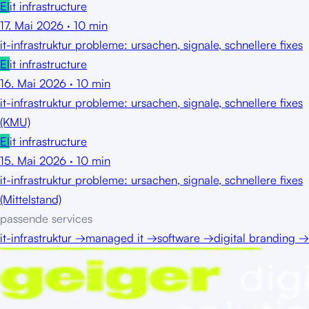
EI
it infrastructure
17. Mai 2026
·
10
min
it-infrastruktur probleme: ursachen, signale, schnellere fixes
EI
it infrastructure
16. Mai 2026
·
10
min
it-infrastruktur probleme: ursachen, signale, schnellere fixes
(KMU)
EI
it infrastructure
15. Mai 2026
·
10
min
it-infrastruktur probleme: ursachen, signale, schnellere fixes
(Mittelstand)
passende services
it-infrastruktur
→
managed it
→
software
→
digital branding
→