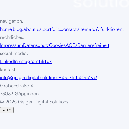
navigation.
home.
blog.
about us.
portfolio.
contact.
sitemap. & funktionen.
rechtliches.
Impressum
Datenschutz
Cookies
AGBs
Barrierefreiheit
social media.
LinkedIn
Instagram
TikTok
kontakt.
info@geigerdigital.solutions
+49 7161 4067733
Grabenstraße 4
73033 Göppingen
©
2
0
2
6
G
e
i
g
e
r
D
i
g
i
t
a
l
S
o
l
u
t
i
o
n
s
A11Y