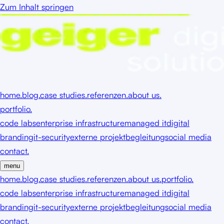
Zum Inhalt springen
home.
blog.
case studies.
referenzen.
about us.
portfolio.
code labs
enterprise infrastructure
managed it
digital
branding
it-security
externe projektbegleitung
social media
contact.
menu
home.
blog.
case studies.
referenzen.
about us.
portfolio.
code labs
enterprise infrastructure
managed it
digital
branding
it-security
externe projektbegleitung
social media
contact.