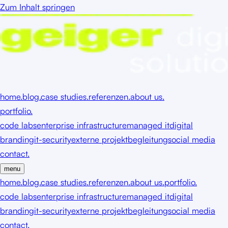
Zum Inhalt springen
home.
blog.
case studies.
referenzen.
about us.
portfolio.
code labs
enterprise infrastructure
managed it
digital
branding
it-security
externe projektbegleitung
social media
contact.
menu
home.
blog.
case studies.
referenzen.
about us.
portfolio.
code labs
enterprise infrastructure
managed it
digital
branding
it-security
externe projektbegleitung
social media
contact.