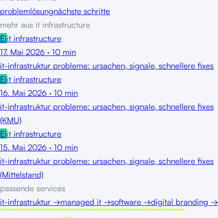
problem
lösung
nächste schritte
mehr aus
it infrastructure
EI
it infrastructure
17. Mai 2026
·
10
min
it-infrastruktur probleme: ursachen, signale, schnellere fixes
EI
it infrastructure
16. Mai 2026
·
10
min
it-infrastruktur probleme: ursachen, signale, schnellere fixes
(KMU)
EI
it infrastructure
15. Mai 2026
·
10
min
it-infrastruktur probleme: ursachen, signale, schnellere fixes
(Mittelstand)
passende services
it-infrastruktur
→
managed it
→
software
→
digital branding
→