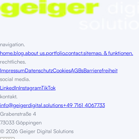
navigation.
home.
blog.
about us.
portfolio.
contact.
sitemap. & funktionen.
rechtliches.
Impressum
Datenschutz
Cookies
AGBs
Barrierefreiheit
social media.
LinkedIn
Instagram
TikTok
kontakt.
info@geigerdigital.solutions
+49 7161 4067733
Grabenstraße 4
73033 Göppingen
©
2
0
2
6
G
e
i
g
e
r
D
i
g
i
t
a
l
S
o
l
u
t
i
o
n
s