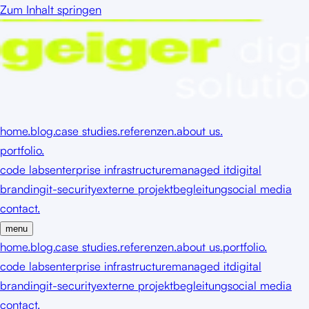
Zum Inhalt springen
home.
blog.
case studies.
referenzen.
about us.
portfolio.
code labs
enterprise infrastructure
managed it
digital
branding
it-security
externe projektbegleitung
social media
contact.
menu
home.
blog.
case studies.
referenzen.
about us.
portfolio.
code labs
enterprise infrastructure
managed it
digital
branding
it-security
externe projektbegleitung
social media
contact.