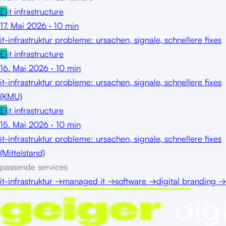
EI
it infrastructure
17. Mai 2026
·
10
min
it-infrastruktur probleme: ursachen, signale, schnellere fixes
EI
it infrastructure
16. Mai 2026
·
10
min
it-infrastruktur probleme: ursachen, signale, schnellere fixes
(KMU)
EI
it infrastructure
15. Mai 2026
·
10
min
it-infrastruktur probleme: ursachen, signale, schnellere fixes
(Mittelstand)
passende services
it-infrastruktur
→
managed it
→
software
→
digital branding
→