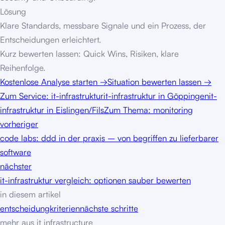
Lösung
Klare Standards, messbare Signale und ein Prozess, der
Entscheidungen erleichtert.
Kurz bewerten lassen: Quick Wins, Risiken, klare
Reihenfolge.
Kostenlose Analyse starten
→
Situation bewerten lassen
→
Zum Service:
it-infrastruktur
it-infrastruktur in Göppingen
it-
infrastruktur in Eislingen/Fils
Zum Thema: monitoring
vorheriger
code labs: ddd in der praxis – von begriffen zu lieferbarer
software
nächster
it-infrastruktur vergleich: optionen sauber bewerten
in diesem artikel
entscheidung
kriterien
nächste schritte
mehr aus
it infrastructure