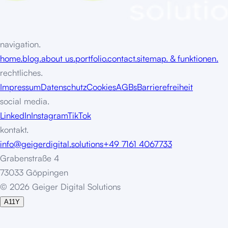
navigation.
home.
blog.
about us.
portfolio.
contact.
sitemap. & funktionen.
rechtliches.
Impressum
Datenschutz
Cookies
AGBs
Barrierefreiheit
social media.
LinkedIn
Instagram
TikTok
kontakt.
info@geigerdigital.solutions
+49 7161 4067733
Grabenstraße 4
73033 Göppingen
©
2
0
2
6
G
e
i
g
e
r
D
i
g
i
t
a
l
S
o
l
u
t
i
o
n
s
A11Y