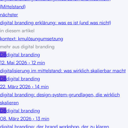
(Mittelstand)
nächster
digital branding erklärung: was es ist (und was nicht)
in diesem artikel
kontext: kmu
lösung
umsetzung
mehr aus
digital branding
DB
digital branding
12. Mai 2026
·
12
min
digitalisierung im mittelstand: was wirklich skalierbar macht
DB
digital branding
22. März 2026
·
14
min
digital branding: design-system-grundlagen, die wirklich
skalieren
DB
digital branding
08. März 2026
·
13
min
digital branding: der brand workshop, der zu klaren