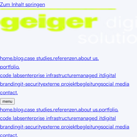
Zum Inhalt springen
home.
blog.
case studies.
referenzen.
about us.
portfolio.
code labs
enterprise infrastructure
managed it
digital
branding
it-security
externe projektbegleitung
social media
contact.
menu
home.
blog.
case studies.
referenzen.
about us.
portfolio.
code labs
enterprise infrastructure
managed it
digital
branding
it-security
externe projektbegleitung
social media
contact.