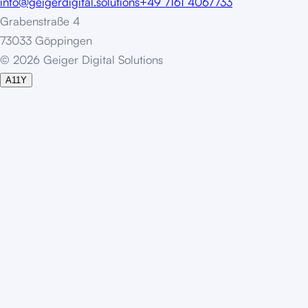
info@geigerdigital.solutions
+49 7161 4067733
Grabenstraße 4
73033 Göppingen
©
2
0
2
6
G
e
i
g
e
r
D
i
g
i
t
a
l
S
o
l
u
t
i
o
n
s
A11Y