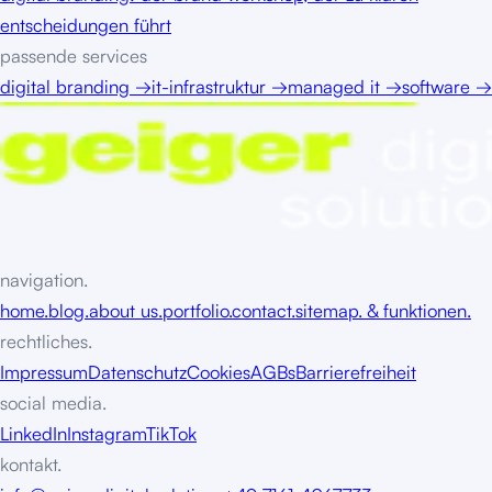
entscheidungen führt
passende services
digital branding
→
it-infrastruktur
→
managed it
→
software
→
navigation.
home.
blog.
about us.
portfolio.
contact.
sitemap. & funktionen.
rechtliches.
Impressum
Datenschutz
Cookies
AGBs
Barrierefreiheit
social media.
LinkedIn
Instagram
TikTok
kontakt.