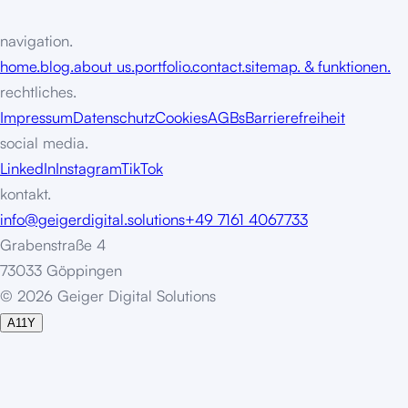
navigation.
home.
blog.
about us.
portfolio.
contact.
sitemap. & funktionen.
rechtliches.
Impressum
Datenschutz
Cookies
AGBs
Barrierefreiheit
social media.
LinkedIn
Instagram
TikTok
kontakt.
info@geigerdigital.solutions
+49 7161 4067733
Grabenstraße 4
73033 Göppingen
©
2
0
2
6
G
e
i
g
e
r
D
i
g
i
t
a
l
S
o
l
u
t
i
o
n
s
A11Y