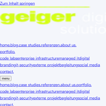
Zum Inhalt springen
home.
blog.
case studies.
referenzen.
about us.
portfolio.
code labs
enterprise infrastructure
managed it
digital
branding
it-security
externe projektbegleitung
social media
contact.
menu
home.
blog.
case studies.
referenzen.
about us.
portfolio.
code labs
enterprise infrastructure
managed it
digital
branding
it-security
externe projektbegleitung
social media
contact.