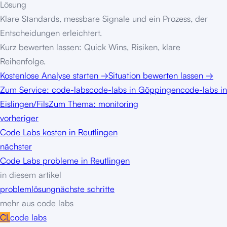
Lösung
Klare Standards, messbare Signale und ein Prozess, der
Entscheidungen erleichtert.
Kurz bewerten lassen: Quick Wins, Risiken, klare
Reihenfolge.
Kostenlose Analyse starten
→
Situation bewerten lassen
→
Zum Service:
code-labs
code-labs in Göppingen
code-labs in
Eislingen/Fils
Zum Thema: monitoring
vorheriger
Code Labs kosten in Reutlingen
nächster
Code Labs probleme in Reutlingen
in diesem artikel
problem
lösung
nächste schritte
mehr aus
code labs
CL
code labs