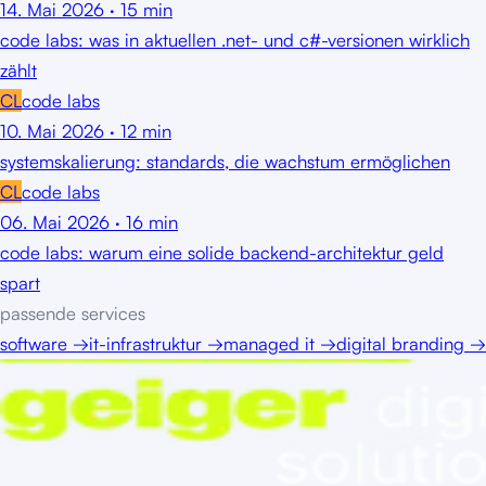
14. Mai 2026
·
15
min
code labs: was in aktuellen .net- und c#-versionen wirklich
zählt
CL
code labs
10. Mai 2026
·
12
min
systemskalierung: standards, die wachstum ermöglichen
CL
code labs
06. Mai 2026
·
16
min
code labs: warum eine solide backend-architektur geld
spart
passende services
software
→
it-infrastruktur
→
managed it
→
digital branding
→